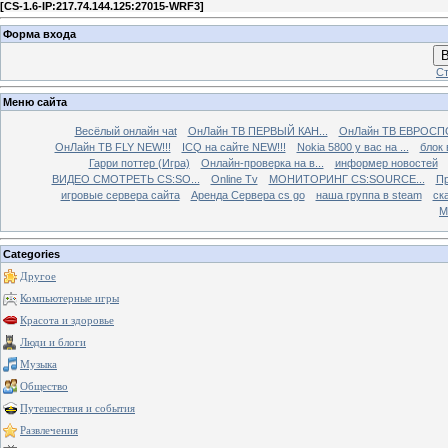
[
CS-1.6-IP:217.74.144.125:27015-WRF3
]
Форма входа
В
Ст
Меню сайта
Весёлый онлайн чаt
ОнЛайн ТВ ПЕРВЫЙ КАН...
ОнЛайн ТВ ЕВРОСПО
ОнЛайн ТВ FLY NEW!!!
ICQ на сайте NEW!!!
Nokia 5800 у вас на ...
блок 
Гарри поттер (Игра)
Онлайн-проверка на в...
информер новостей
ВИДЕО СМОТРЕТЬ CS:SO...
Online Tv
МОНИТОРИНГ CS:SOURCE...
Пр
игровые сервера сайта
Аренда Сервера cs go
наша группа в steam
ска
М
Categories
Другое
Компьютерные игры
Красота и здоровье
Люди и блоги
Музыка
Общество
Путешествия и события
Развлечения