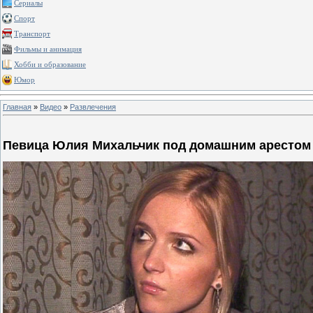
Сериалы
Спорт
Транспорт
Фильмы и анимация
Хобби и образование
Юмор
Главная
»
Видео
»
Развлечения
Певица Юлия Михальчик под домашним арестом