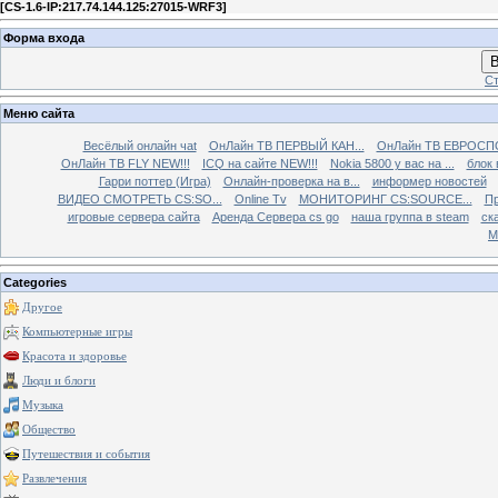
[
CS-1.6-IP:217.74.144.125:27015-WRF3
]
Форма входа
В
Ст
Меню сайта
Весёлый онлайн чаt
ОнЛайн ТВ ПЕРВЫЙ КАН...
ОнЛайн ТВ ЕВРОСПО
ОнЛайн ТВ FLY NEW!!!
ICQ на сайте NEW!!!
Nokia 5800 у вас на ...
блок 
Гарри поттер (Игра)
Онлайн-проверка на в...
информер новостей
ВИДЕО СМОТРЕТЬ CS:SO...
Online Tv
МОНИТОРИНГ CS:SOURCE...
Пр
игровые сервера сайта
Аренда Сервера cs go
наша группа в steam
ска
М
Categories
Другое
Компьютерные игры
Красота и здоровье
Люди и блоги
Музыка
Общество
Путешествия и события
Развлечения