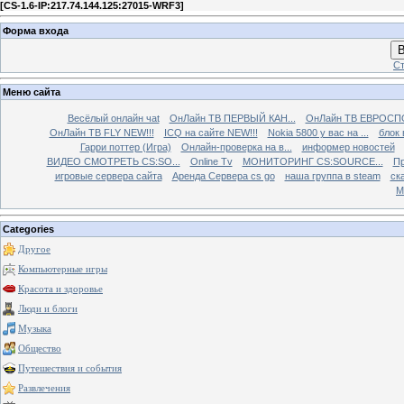
[
CS-1.6-IP:217.74.144.125:27015-WRF3
]
Форма входа
В
Ст
Меню сайта
Весёлый онлайн чаt
ОнЛайн ТВ ПЕРВЫЙ КАН...
ОнЛайн ТВ ЕВРОСПО
ОнЛайн ТВ FLY NEW!!!
ICQ на сайте NEW!!!
Nokia 5800 у вас на ...
блок 
Гарри поттер (Игра)
Онлайн-проверка на в...
информер новостей
ВИДЕО СМОТРЕТЬ CS:SO...
Online Tv
МОНИТОРИНГ CS:SOURCE...
Пр
игровые сервера сайта
Аренда Сервера cs go
наша группа в steam
ска
М
Categories
Другое
Компьютерные игры
Красота и здоровье
Люди и блоги
Музыка
Общество
Путешествия и события
Развлечения