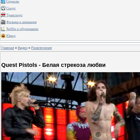
Сериалы
Спорт
Транспорт
Фильмы и анимация
Хобби и образование
Юмор
Главная
»
Видео
»
Развлечения
Quest Pistols - Белая стрекоза любви