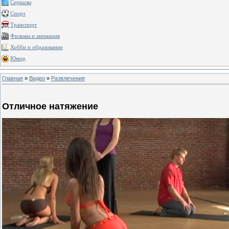
Сериалы
Спорт
Транспорт
Фильмы и анимация
Хобби и образование
Юмор
Главная
»
Видео
»
Развлечения
Отличное натяжение