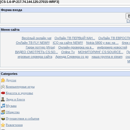
[
CS-1.6-IP:217.74.144.125:27015-WRF3
]
Форма входа
В
Ст
Меню сайта
Весёлый онлайн чаt
ОнЛайн ТВ ПЕРВЫЙ КАН...
ОнЛайн ТВ ЕВРОСПО
ОнЛайн ТВ FLY NEW!!!
ICQ на сайте NEW!!!
Nokia 5800 у вас на ...
блок 
Гарри поттер (Игра)
Онлайн-проверка на в...
информер новостей
ВИДЕО СМОТРЕТЬ CS:SO...
Online Tv
МОНИТОРИНГ CS:SOURCE...
Пр
игровые сервера сайта
Аренда Сервера cs go
наша группа в steam
ска
М
Categories
Другое
Компьютерные игры
Красота и здоровье
Люди и блоги
Музыка
Общество
Путешествия и события
Развлечения