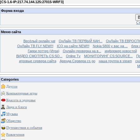
[
CS-1.6-IP:217.74.144.125:27015-WRF3
]
Форма входа
В
Ст
Меню сайта
Весёлый онлайн чаt
ОнЛайн ТВ ПЕРВЫЙ КАН...
ОнЛайн ТВ ЕВРОСПО
ОнЛайн ТВ FLY NEW!!!
ICQ на сайте NEW!!!
Nokia 5800 у вас на ...
блок 
Гарри поттер (Игра)
Онлайн-проверка на в...
информер новостей
ВИДЕО СМОТРЕТЬ CS:SO...
Online Tv
МОНИТОРИНГ CS:SOURCE...
Пр
игровые сервера сайта
Аренда Сервера cs go
наша группа в steam
ска
М
Categories
Другое
Компьютерные игры
Красота и здоровье
Люди и блоги
Музыка
Общество
Путешествия и события
Развлечения