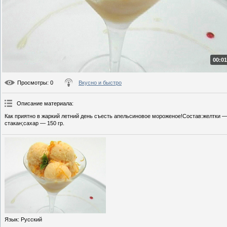
00:01
Просмотры
: 0
Вкусно и быстро
Описание материала
:
Как приятно в жаркий летний день съесть апельсиновое мороженое!Состав:желтки —
стакан;сахар — 150 гр.
Язык
: Русский