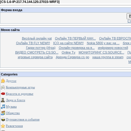
[
CS-1.6-IP:217.74.144.125:27015-WRF3
]
Форма входа
В
Ст
Меню сайта
Весёлый онлайн чаt
ОнЛайн ТВ ПЕРВЫЙ КАН...
ОнЛайн ТВ ЕВРОСПО
ОнЛайн ТВ FLY NEW!!!
ICQ на сайте NEW!!!
Nokia 5800 у вас на ...
блок 
Гарри поттер (Игра)
Онлайн-проверка на в...
информер новостей
ВИДЕО СМОТРЕТЬ CS:SO...
Online Tv
МОНИТОРИНГ CS:SOURCE...
Пр
игровые сервера сайта
Аренда Сервера cs go
наша группа в steam
ска
М
Categories
Другое
Компьютерные игры
Красота и здоровье
Люди и блоги
Музыка
Общество
Путешествия и события
Развлечения