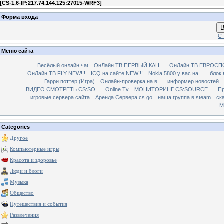
[
CS-1.6-IP:217.74.144.125:27015-WRF3
]
Форма входа
В
Ст
Меню сайта
Весёлый онлайн чаt
ОнЛайн ТВ ПЕРВЫЙ КАН...
ОнЛайн ТВ ЕВРОСПО
ОнЛайн ТВ FLY NEW!!!
ICQ на сайте NEW!!!
Nokia 5800 у вас на ...
блок 
Гарри поттер (Игра)
Онлайн-проверка на в...
информер новостей
ВИДЕО СМОТРЕТЬ CS:SO...
Online Tv
МОНИТОРИНГ CS:SOURCE...
Пр
игровые сервера сайта
Аренда Сервера cs go
наша группа в steam
ска
М
Categories
Другое
Компьютерные игры
Красота и здоровье
Люди и блоги
Музыка
Общество
Путешествия и события
Развлечения