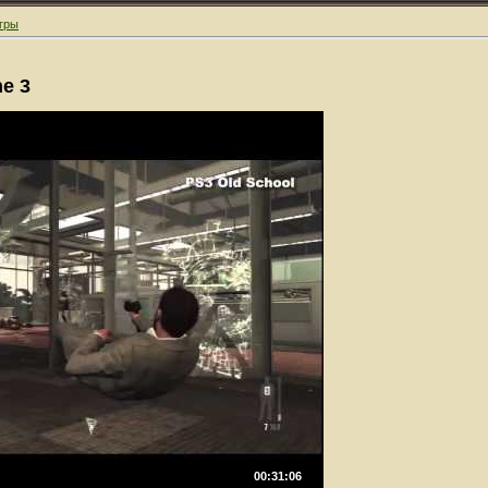
гры
e 3
00:31:06