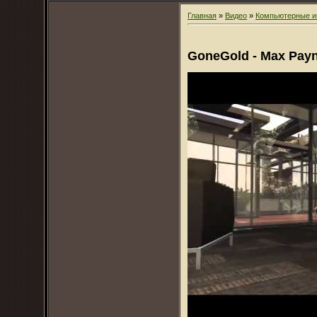
Главная
»
Видео
»
Компьютерные и
GoneGold - Max Payn