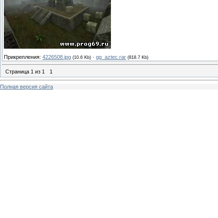
Прикрепления:
4226508.jpg
·
gg_aztec.rar
(10.6 Kb)
(818.7 Kb)
Страница
1
из
1
1
Полная версия сайта