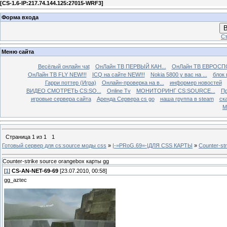
[
CS-1.6-IP:217.74.144.125:27015-WRF3
]
Форма входа
В
Ст
Меню сайта
Весёлый онлайн чаt
ОнЛайн ТВ ПЕРВЫЙ КАН...
ОнЛайн ТВ ЕВРОСПО
ОнЛайн ТВ FLY NEW!!!
ICQ на сайте NEW!!!
Nokia 5800 у вас на ...
блок 
Гарри поттер (Игра)
Онлайн-проверка на в...
информер новостей
ВИДЕО СМОТРЕТЬ CS:SO...
Online Tv
МОНИТОРИНГ CS:SOURCE...
Пр
игровые сервера сайта
Аренда Сервера cs go
наша группа в steam
ска
М
Страница
1
из
1
1
Готовый сервер для cs:source моды css
»
|-=PRoG.69=-|ДЛЯ CSS КАРТЫ
»
Counter-st
Counter-strike source orangebox карты gg
[
1
]
CS-AN-NET-69-69
[23.07.2010, 00:58]
gg_aztec