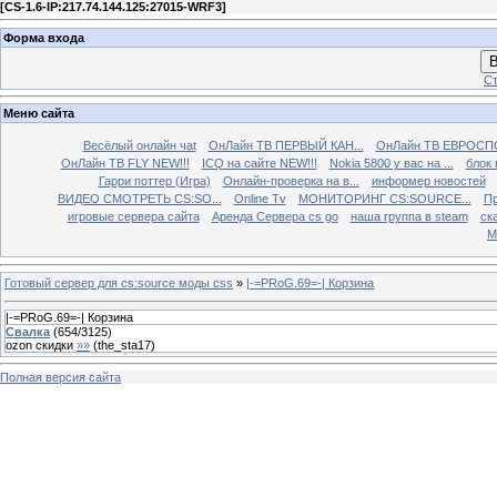
[
CS-1.6-IP:217.74.144.125:27015-WRF3
]
Форма входа
В
Ст
Меню сайта
Весёлый онлайн чаt
ОнЛайн ТВ ПЕРВЫЙ КАН...
ОнЛайн ТВ ЕВРОСПО
ОнЛайн ТВ FLY NEW!!!
ICQ на сайте NEW!!!
Nokia 5800 у вас на ...
блок 
Гарри поттер (Игра)
Онлайн-проверка на в...
информер новостей
ВИДЕО СМОТРЕТЬ CS:SO...
Online Tv
МОНИТОРИНГ CS:SOURCE...
Пр
игровые сервера сайта
Аренда Сервера cs go
наша группа в steam
ска
М
Готовый сервер для cs:source моды css
»
|-=PRoG.69=-| Корзина
|-=PRoG.69=-| Корзина
Свалка
(
654
/
3125
)
ozon скидки
»»
(
the_sta17
)
Полная версия сайта