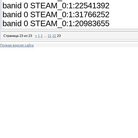
banid 0 STEAM_0:1:22541392
banid 0 STEAM_0:1:31766252
banid 0 STEAM_0:1:20983655
Страница
23
из
23
«
1
2
…
21
22
23
Полная версия сайта