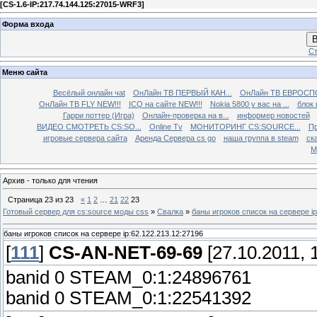
[
CS-1.6-IP:217.74.144.125:27015-WRF3
]
Форма входа
В
Ст
Меню сайта
Весёлый онлайн чаt
ОнЛайн ТВ ПЕРВЫЙ КАН...
ОнЛайн ТВ ЕВРОСПО
ОнЛайн ТВ FLY NEW!!!
ICQ на сайте NEW!!!
Nokia 5800 у вас на ...
блок 
Гарри поттер (Игра)
Онлайн-проверка на в...
информер новостей
ВИДЕО СМОТРЕТЬ CS:SO...
Online Tv
МОНИТОРИНГ CS:SOURCE...
Пр
игровые сервера сайта
Аренда Сервера cs go
наша группа в steam
ска
М
Архив - только для чтения
Страница
23
из
23
«
1
2
…
21
22
23
Готовый сервер для cs:source моды css
»
Свалка
»
баны игроков список на сервере ip
баны игроков список на сервере ip:62.122.213.12:27196
[
111
]
CS-AN-NET-69-69
[27.10.2011, 
banid 0 STEAM_0:1:24896761
banid 0 STEAM_0:1:22541392