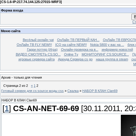
[
CS-1.6-IP:217.74.144.125:27015-WRF3
]
Форма входа
В
Ст
Меню сайта
Весёлый онлайн чаt
ОнЛайн ТВ ПЕРВЫЙ КАН...
ОнЛайн ТВ ЕВРОСПО
ОнЛайн ТВ FLY NEW!!!
ICQ на сайте NEW!!!
Nokia 5800 у вас на ...
блок 
Гарри поттер (Игра)
Онлайн-проверка на в...
информер новостей
ВИДЕО СМОТРЕТЬ CS:SO...
Online Tv
МОНИТОРИНГ CS:SOURCE...
Пр
игровые сервера сайта
Аренда Сервера cs go
наша группа в steam
ска
М
Архив - только для чтения
Страница
2
из
2
«
1
2
Готовый сервер для cs:source моды css
»
Свалка
»
НАБОР В КЛАН Clan69
НАБОР В КЛАН Clan69
[
1
]
CS-AN-NET-69-69
[30.11.2011, 20: