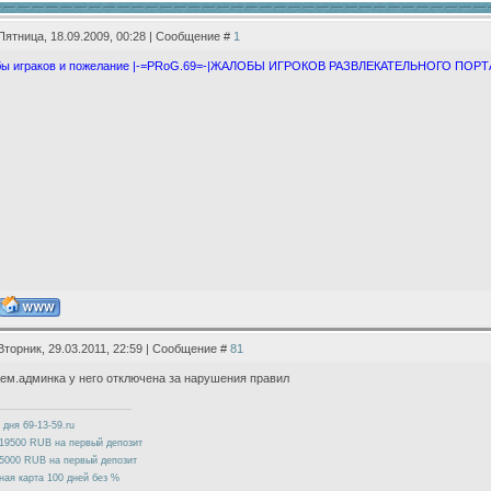
Пятница, 18.09.2009, 00:28 | Сообщение #
1
бы играков и пожелание |-=PRoG.69=-|ЖАЛОБЫ ИГРОКОВ РАЗВЛЕКАТЕЛЬНОГО ПОРТА
Вторник, 29.03.2011, 22:59 | Сообщение #
81
ем.админка у него отключена за нарушения правил
 дня 69-13-59.ru
19500 RUB на первый депозит
5000 RUB на первый депозит
ная карта 100 дней без %