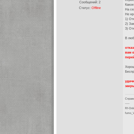
Сообщений:
2
Какое
Статус:
Offline
На се
Не нр
1) От
2) За
3) От
В люб
отказ
вам 
перей
Хорош
Беспр
удачи
закры
Справе
-----
Rf-Onl
fumo_V