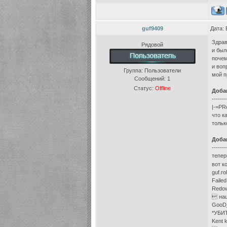
guf9409
Дата: 
Здрав
Рядовой
и был
почем
и воп
Группа: Пользователи
мой п
Сообщений:
1
Статус:
Offline
Доба
-------
|-=PR
что к
тольк
Доба
-------
тепер
вот к
guf.r
Failed
Redow
 наш
GooD_
*УБИТ
Kent 