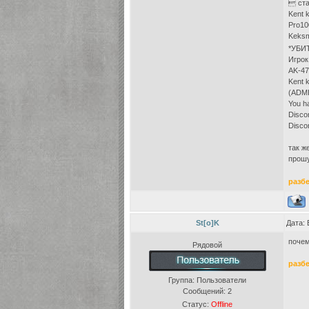
 ста
Kent k
Pro10
Keksm
*УБИТ
Игрок
AK-47
Kent 
(ADMI
You h
Discon
Discon
так ж
прошу
разб
St[o]K
Дата: 
почем
Рядовой
разб
Группа: Пользователи
Сообщений:
2
Статус:
Offline