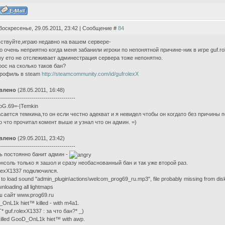
Воскресенье, 29.05.2011, 23:42 | Сообщение #
84
ствуйте,играю недавно на вашем сервере-
о очень неприятно когда меня забанили игроки по непонятной причине-ник в игре guf.ro
у ето не отслеживает админестрация сервера тоже непонятно.
рос на сколько таков бан?
рофиль в steam
http://steamcommunity.com/id/gufrolexX
влено
(28.05.2011, 16:48)
--------------------------------------
oG.69=-|Temkin
асается темкина,то он если честно адекват и я невидел чтобы он когдато без причины 
о что прочитал комент выше и узнал что он админ. =)
влено
(29.05.2011, 23:42)
--------------------------------------
ь постоянно банит админ -
онсоль только я зашол и сразу необаснованный бан и так уже второй раз.
olexX1337 подключился.
 to load sound "admin_plugin\actions\welcom_prog69_ru.mp3", file probably missing from dis
nloading all lightmaps
 сайт www.prog69.ru
OnL1k hiet™ killed - with m4a1.
* guf.rolexX1337 : за что бан?* _)
killed GooD_OnL1k hiet™ with awp.