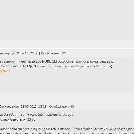
Четверг, 28.04.2011, 23:30 | Сообщение #
82
 сервера Ник-admin за 100 RUB[zCL] оскорбляет других игроков сервера.
* admin за 100 RUB[zCL] : еще кто желает в бан пойти сучары блатные)))
еремся
Воскресенье, 22.05.2011, 23:22 | Сообщение #
83
ел бы обратиться с жалобой на администратора
д происшествия: 23:15
алоба заключается в одном простом вопросе. - Какое право имеет Администратор,име
ре,распоряжаться этой самой властью как ему вздумается и совершенно безосноват