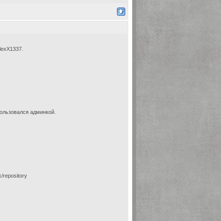
lexX1337.
пользовался админкой.
k/repository