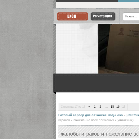
Страница
17
из
17
«
1
2
…
15
16
17
Готовый сервер для cs:source моды css
»
|-=PRoG
играков и пожелание всех обиженых и униженых)
жалобы играков и пожелание в