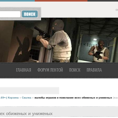
0
ГЛАВНАЯ
ФОРУМ ЛЕНТОЙ
ПОИСК
ПРАВИЛА
.69=-| Корзина
»
Свалка
»
жалобы играков и пожелание всех обиженых и униженых
(жа
сех обиженых и униженых