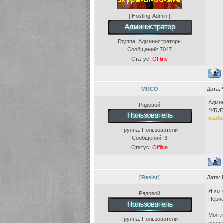
[ Hosting-Admin ]
Группа: Администраторы
Сообщений:
7047
Статус:
Offline
МЯСО
Дата: 
Админ
Рядовой
*УБИТ
разб
Группа: Пользователи
Сообщений:
3
Статус:
Offline
[Resist]
Дата: 
Я хот
Рядовой
Перио
Моя ж
Группа: Пользователи
серве