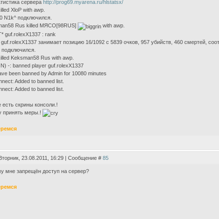
тистика сервера
http://prog69.myarena.ru/hlstatsx/
illed XloP with awp.
0 N1k^ подключился.
an58 Rus killed МЯСО[98RUS]
with awp.
* guf.rolexX1337 : rank
 guf.rolexX1337 занимает позицию 16/1092 с 5839 очков, 957 убийств, 460 смертей, со
 подключился.
killed Keksman58 Rus with awp.
N) -: banned player guf.rolexX1337
ave been banned by Admin for 10080 minutes
nect: Added to banned list.
nect: Added to banned list.
е есть скрины консоли.!
 принять меры.!
еремся
Вторник, 23.08.2011, 16:29 | Сообщение #
85
у мне запрещён доступ на сервер?
еремся