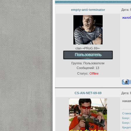
empty-anti-terminator
Дата: 
жало
clan-=PRoG.69=-
Группа: Пользователи
Сообщений:
13
Статус:
Offline
CS-AN-NET-69-69
Дата: 
накаж
Ставка
Бонус 
Бонус 
Кредит