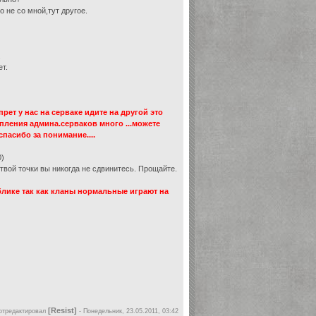
 не со мной,тут другое.
.
ет.
прет у нас на серваке идите на другой это
пления админа.серваков много ...можете
 спасибо за понимание....
0)
вой точки вы никогда не сдвинитесь. Прощайте.
 паблике так как кланы нормальные играют на
[Resist]
отредактировал
-
Понедельник, 23.05.2011, 03:42