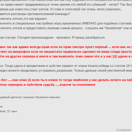
 он право имеет придерживаться точки зрения,что любой его убивший - читер? Так было
рвере,как известно,стоит олтолк. И спам в голосовой чат очень легко упразнить.
авятся разговоры противоположной команды?
ключить олтолк,это как вариант.
мьютить в специальных настройках игры,приуманных ИМЕННО для подобных случаев
ключить олтолк и предоставить игрокам самим решать - слушать им "балаболов" или н
ом случае. Сегодня произошедшее - произвол. Я прошу разобраться.
ано так как админ всегда прав есле не прав смотри пункт первый ... есле вас не 
ответ на микрофон есле он мешает.все правильно сделано не вижу следа престу
ти на другие сервера в инете и там выяснять тоже самое что и у нас )))) удачи и
о. Тогда удачи в процветании в нубстве (привет от клана Insane,победа со счетом 16-
едел можете продолжать устраивать,разрешаю. Только дальше своей умственной мерт
 бот .....пан клан ))) есле ты в клане то тогда темболее у нас делать нечего на
тых серверах и нубством судьбу .....короче ты понялменя
дливый диктатор страшнее бешенного маньяка.
ine
erde, 57 ланч
Сообщение 