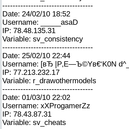
-----------------------------------
Date: 24/02/10 18:52
Username: _____asaD
IP: 78.48.135.31
Variable: sv_consistency
-----------------------------------
Date: 25/02/10 22:44
Username: [вЂ |Р‚Е—Ъ©Yв€‘K0N d^
IP: 77.213.232.17
Variable: r_drawothermodels
-----------------------------------
Date: 01/03/10 22:02
Username: xXProgamerZz
IP: 78.43.87.31
Variable: sv_cheats