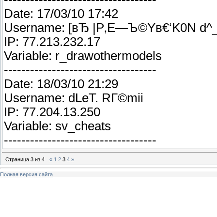
Date: 17/03/10 17:42
Username: [вЂ |Р‚Е—Ъ©Yв€‘K0N d^
IP: 77.213.232.17
Variable: r_drawothermodels
-----------------------------------
Date: 18/03/10 21:29
Username: dLeT. RГ©mii
IP: 77.204.13.250
Variable: sv_cheats
-----------------------------------
Страница
3
из
4
«
1
2
3
4
»
Полная версия сайта