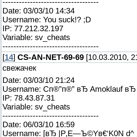
-----------------------------------
Date: 03/03/10 14:34
Username: You suck!? ;D
IP: 77.212.32.197
Variable: sv_cheats
-----------------------------------
[
14
]
CS-AN-NET-69-69
[10.03.2010, 2
свежачек
Date: 03/03/10 21:24
Username: Cп®”п®” вЂ Amoklauf вЂ 
IP: 78.43.87.31
Variable: sv_cheats
-----------------------------------
Date: 06/03/10 16:59
Username: [вЂ |Р‚Е—Ъ©Yв€‘K0N d^