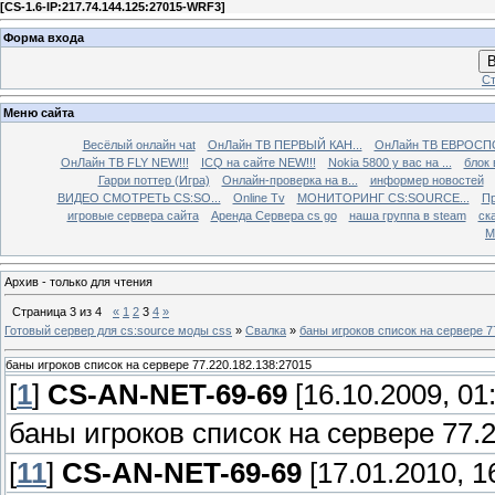
[
CS-1.6-IP:217.74.144.125:27015-WRF3
]
Форма входа
В
Ст
Меню сайта
Весёлый онлайн чаt
ОнЛайн ТВ ПЕРВЫЙ КАН...
ОнЛайн ТВ ЕВРОСПО
ОнЛайн ТВ FLY NEW!!!
ICQ на сайте NEW!!!
Nokia 5800 у вас на ...
блок 
Гарри поттер (Игра)
Онлайн-проверка на в...
информер новостей
ВИДЕО СМОТРЕТЬ CS:SO...
Online Tv
МОНИТОРИНГ CS:SOURCE...
Пр
игровые сервера сайта
Аренда Сервера cs go
наша группа в steam
ска
М
Архив - только для чтения
Страница
3
из
4
«
1
2
3
4
»
Готовый сервер для cs:source моды css
»
Свалка
»
баны игроков список на сервере 7
баны игроков список на сервере 77.220.182.138:27015
[
1
]
CS-AN-NET-69-69
[16.10.2009, 01
баны игроков список на сервере 77.
[
11
]
CS-AN-NET-69-69
[17.01.2010, 1