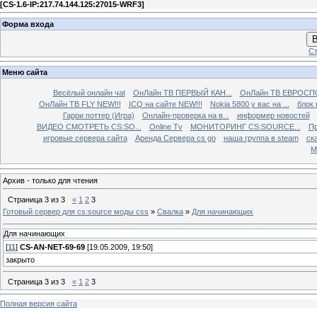
[
CS-1.6-IP:217.74.144.125:27015-WRF3
]
Форма входа
В
Ст
Меню сайта
Весёлый онлайн чаt
ОнЛайн ТВ ПЕРВЫЙ КАН...
ОнЛайн ТВ ЕВРОСПО
ОнЛайн ТВ FLY NEW!!!
ICQ на сайте NEW!!!
Nokia 5800 у вас на ...
блок 
Гарри поттер (Игра)
Онлайн-проверка на в...
информер новостей
ВИДЕО СМОТРЕТЬ CS:SO...
Online Tv
МОНИТОРИНГ CS:SOURCE...
Пр
игровые сервера сайта
Аренда Сервера cs go
наша группа в steam
ска
М
Архив - только для чтения
Страница
3
из
3
«
1
2
3
Готовый сервер для cs:source моды css
»
Свалка
»
Для начинающих
Для начинающих
[
11
]
CS-AN-NET-69-69
[19.05.2009, 19:50]
закрыто
Страница
3
из
3
«
1
2
3
Полная версия сайта