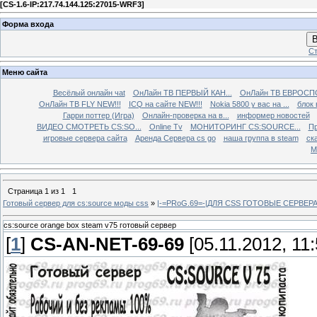
[
CS-1.6-IP:217.74.144.125:27015-WRF3
]
Форма входа
В
Ст
Меню сайта
Весёлый онлайн чаt
ОнЛайн ТВ ПЕРВЫЙ КАН...
ОнЛайн ТВ ЕВРОСПО
ОнЛайн ТВ FLY NEW!!!
ICQ на сайте NEW!!!
Nokia 5800 у вас на ...
блок 
Гарри поттер (Игра)
Онлайн-проверка на в...
информер новостей
ВИДЕО СМОТРЕТЬ CS:SO...
Online Tv
МОНИТОРИНГ CS:SOURCE...
Пр
игровые сервера сайта
Аренда Сервера cs go
наша группа в steam
ска
М
Страница
1
из
1
1
Готовый сервер для cs:source моды css
»
|-=PRoG.69=-|ДЛЯ CSS ГОТОВЫЕ СЕРВЕРА
cs:source orange box steam v75 готовый сервер
[
1
]
CS-AN-NET-69-69
[05.11.2012, 11: