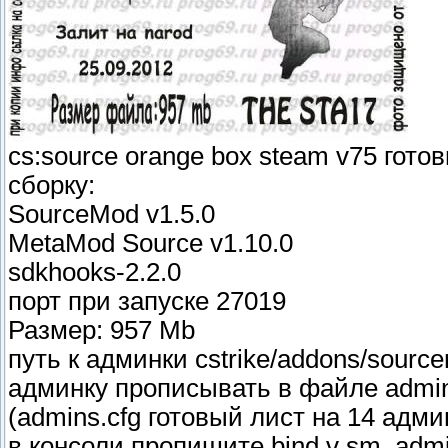
cs:source orange box steam v75 гот
сборку:
SourceMod v1.5.0
MetaMod Source v1.10.0
sdkhooks-2.2.0
порт при запуске 27019
Размер: 957 Мb
путь к админки cstrike/addons/source
админку прописывать в файле admin
(admins.cfg готовый лист на 14 адм
в консоли пропишите bind v sm_adm