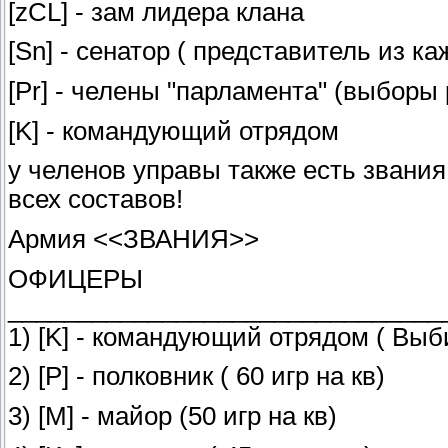
[zCL] - зам лидера клана
[Sn] - сенатор ( представитель из к
[Pr] - челены "парламента" (выборы 
[K] - командующий отрядом
у челенов управы также есть звания
всех составов!
Армия <<ЗВАНИЯ>>
ОФИЦЕРЫ
_______________________________
1) [K] - командующий отрядом ( Выб
2) [P] - полковник ( 60 игр на кв)
3) [M] - майор (50 игр на кв)