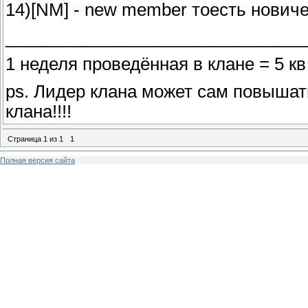
14)[NM] - new member тоесть нович
_______________________________
1 неделя проведённая в клане = 5 кв 
ps. Лидер клана может сам повышать
клана!!!!
Страница
1
из
1
1
Полная версия сайта