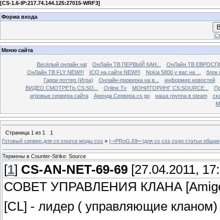
[
CS-1.6-IP:217.74.144.125:27015-WRF3
]
Форма входа
В
Ст
Меню сайта
Весёлый онлайн чаt
ОнЛайн ТВ ПЕРВЫЙ КАН...
ОнЛайн ТВ ЕВРОСПО
ОнЛайн ТВ FLY NEW!!!
ICQ на сайте NEW!!!
Nokia 5800 у вас на ...
блок 
Гарри поттер (Игра)
Онлайн-проверка на в...
информер новостей
ВИДЕО СМОТРЕТЬ CS:SO...
Online Tv
МОНИТОРИНГ CS:SOURCE...
Пр
игровые сервера сайта
Аренда Сервера cs go
наша группа в steam
ска
М
Страница
1
из
1
1
Готовый сервер для cs:source моды css
»
|-=PRoG.69=-|для cs,css,csgo cтатьи общии
Термены в Counter-Strike: Source
[
1
]
CS-AN-NET-69-69
[27.04.2011, 17:
СОВЕТ УПРАВЛЕНИЯ КЛАНА [Amig
[CL] - лидер ( управляющие кланом)