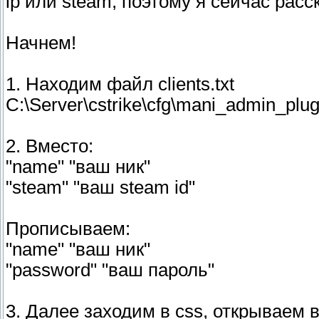
ip или steam, поэтому я сейчас расс
Начнем!
1. Находим файл clients.txt
C:\Server\cstrike\cfg\mani_admin_plug
2. Вместо:
"name" "ваш ник"
"steam" "ваш steam id"
Прописываем:
"name" "ваш ник"
"password" "ваш пароль"
3. Далее заходим в css, открываем 