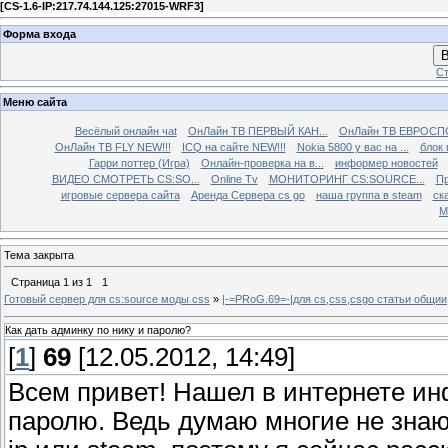
[
CS-1.6-IP:217.74.144.125:27015-WRF3
]
Форма входа
В
Ст
Меню сайта
Весёлый онлайн чаt
ОнЛайн ТВ ПЕРВЫЙ КАН...
ОнЛайн ТВ ЕВРОСПО
ОнЛайн ТВ FLY NEW!!!
ICQ на сайте NEW!!!
Nokia 5800 у вас на ...
блок 
Гарри поттер (Игра)
Онлайн-проверка на в...
информер новостей
ВИДЕО СМОТРЕТЬ CS:SO...
Online Tv
МОНИТОРИНГ CS:SOURCE...
Пр
игровые сервера сайта
Аренда Сервера cs go
наша группа в steam
ска
М
Тема закрыта
Страница
1
из
1
1
Готовый сервер для cs:source моды css
»
|-=PRoG.69=-|для cs,css,csgo cтатьи общии
Как дать админку по нику и паролю?
[
1
]
69
[12.05.2012, 14:49]
Всем привет! Нашел в интернете ин
паролю. Ведь думаю многие не знают