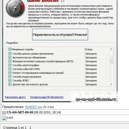
Прикрепления:
5548297.jpg
(31.5 Kb)
[
2
]
CS-AN-NET-69-69
[08.09.2010, 18:14]
Страница
1
из
1
1