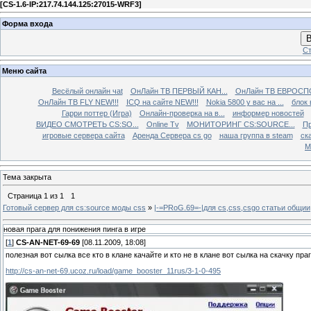
[
CS-1.6-IP:217.74.144.125:27015-WRF3
]
Форма входа
В
Ст
Меню сайта
Весёлый онлайн чаt
ОнЛайн ТВ ПЕРВЫЙ КАН...
ОнЛайн ТВ ЕВРОСПО
ОнЛайн ТВ FLY NEW!!!
ICQ на сайте NEW!!!
Nokia 5800 у вас на ...
блок 
Гарри поттер (Игра)
Онлайн-проверка на в...
информер новостей
ВИДЕО СМОТРЕТЬ CS:SO...
Online Tv
МОНИТОРИНГ CS:SOURCE...
Пр
игровые сервера сайта
Аренда Сервера cs go
наша группа в steam
ска
М
Тема закрыта
Страница
1
из
1
1
Готовый сервер для cs:source моды css
»
|-=PRoG.69=-|для cs,css,csgo cтатьи общии
новая прага для понижения пинга в игре
[
1
]
CS-AN-NET-69-69
[08.11.2009, 18:08]
полезная вот сылка все кто в клане качайте и кто не в клане вот сылка на скачку пра
http://cs-an-net-69.ucoz.ru/load/game_booster_11rus/3-1-0-495