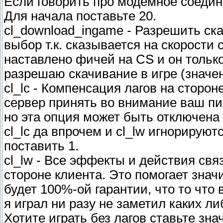
Если говорить про модемное соедине
Для начала поставьте 20.
cl_download_ingame - Разрешить ск
выбор т.к. сказывается на скорости 
наставлено фичей на CS и он только
разрешаю скачивание в игре (значен
cl_lc - Компенсация лагов на сторо
сервер принять во внимание ваш пи
но эта опция может быть отключена н
cl_lc да впрочем и cl_lw игнорируют
поставить 1.
cl_lw - Все эффекты и действия св
стороне клиента. Это помогает знач
будет 100%-ой гарантии, что то что 
я играл ни разу не заметил каких л
Хотите играть без лагов ставьте зна