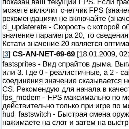
показан ваш текущий FPS. Если граф
можете включит счетчик FPS (значе
рекомендациям не включайте (значе
cl_updaterate - Cкорость с которой 
значение параметра 20, то сведения 
Кстати значение 20 является оптим
[
3
]
CS-AN-NET-69-69
[18.01.2009, 02
fastsprites - Вид спрайтов дыма. Вы
или 3. Где 0 - реалистичные, а 2 - 
соединения значение сказывается н
CS. Рекомендую для начала в качест
fps_modem - FPS максимально по мо
действительно только при игре по м
hud_fastswitch - Быстрая смена ору
нажимаете на слот и затем на выстр