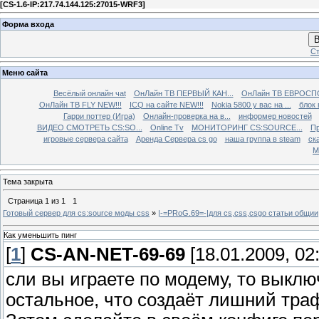
[
CS-1.6-IP:217.74.144.125:27015-WRF3
]
Форма входа
В
Ст
Меню сайта
Весёлый онлайн чаt
ОнЛайн ТВ ПЕРВЫЙ КАН...
ОнЛайн ТВ ЕВРОСПО
ОнЛайн ТВ FLY NEW!!!
ICQ на сайте NEW!!!
Nokia 5800 у вас на ...
блок 
Гарри поттер (Игра)
Онлайн-проверка на в...
информер новостей
ВИДЕО СМОТРЕТЬ CS:SO...
Online Tv
МОНИТОРИНГ CS:SOURCE...
Пр
игровые сервера сайта
Аренда Сервера cs go
наша группа в steam
ска
М
Тема закрыта
Страница
1
из
1
1
Готовый сервер для cs:source моды css
»
|-=PRoG.69=-|для cs,css,csgo cтатьи общии
Как уменьшить пинг
[
1
]
CS-AN-NET-69-69
[18.01.2009, 02
сли вы играете по модему, то выклю
остальное, что создаёт лишний тра