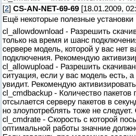
[
2
]
CS-AN-NET-69-69
[18.01.2009, 02
Ещё некоторые полезные установки ко
cl_allowdownload - Разрешить скачив
только на время и шанс подключения.
сервере модель, которой у вас нет 
подключения. Рекомендую активизир
cl_allowupload - Разрешить скачива
ситуация, если у вас модель есть, а
увидит. Рекомендую активизировать 
cl_cmdbackup - Количество пакетов 
отсылается серверу пакетов в секу
но злоупотреблять тоже не следует
cl_cmdrate - Скорость с которой по
оптимальной работы значние должно