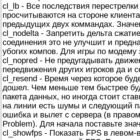
cl_lb - Все последствия перестрелки 
просчитываются на стороне клиента
предыдущих двух коммандах. Значе
cl_nodelta - Запретить дельта сжатие
соединения это не улучшит и предн
убогих компов. Для игры по модему 
cl_nopred - Не предугадывать движе
передвижения других игроков да и с
cl_resend - Время через которое бу
дошел. Чем меньше тем быстрее бу
пакета данных, но иногда стоит стави
на линии есть шумы и следующий па
ошибка и вылет с сервера (в право
Problem). Для начала поставьте знач
cl_showfps - Показать FPS в левом-