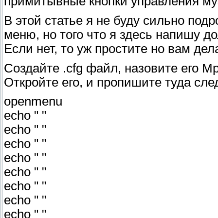
примитывные кнопки управления му
В этой статье я не буду сильно под
меню, но того что я здесь напишу д
Если нет, то уж простите но вам дел
Создайте .cfg файл, назовите его Mp3
Откройте его, и пропишите туда сл
openmenu
echo " "
echo " "
echo " "
echo " "
echo " "
echo " "
echo " "
echo " "