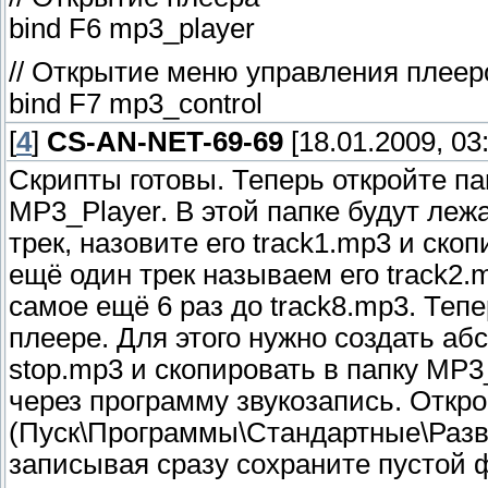
bind F6 mp3_player
// Открытие меню управления плее
bind F7 mp3_control
[
4
]
CS-AN-NET-69-69
[18.01.2009, 03
Скрипты готовы. Теперь откройте пап
MP3_Player. В этой папке будут ле
трек, назовите его track1.mp3 и ско
ещё один трек называем его track2
самое ещё 6 раз до track8.mp3. Теп
плеере. Для этого нужно создать аб
stop.mp3 и скопировать в папку MP3
через программу звукозапись. Откро
(Пуск\Программы\Стандартные\Развл
записывая сразу сохраните пустой 