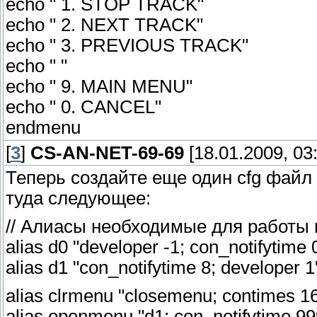
echo " 1. STOP TRACK"
echo " 2. NEXT TRACK"
echo " 3. PREVIOUS TRACK"
echo " "
echo " 9. MAIN MENU"
echo " 0. CANCEL"
endmenu
[
3
]
CS-AN-NET-69-69
[18.01.2009, 03
Теперь создайте еще один cfg файл 
туда следующее:
// Алиасы необходимые для работы
alias d0 "developer -1; con_notifytime 
alias d1 "con_notifytime 8; developer 1
alias clrmenu "closemenu; contimes 16
alias openmenu "d1; con_notifytime 9