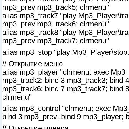
mp3_prev mp3_track5; clrmenu"
alias mp3_track7 "play Mp3_Player\tr
mp3_prev mp3_track6; clrmenu"
alias mp3_track8 "play Mp3_Player\tr
mp3_prev mp3_track7; clrmenu"
alias mp3_stop "play Mp3_Player\stop
// Открытие меню
alias mp3_player "clrmenu; exec Mp3_
mp3_track2; bind 3 mp3_track3; bind 4
mp3_track6; bind 7 mp3_track7; bind 8
clrmenu"
alias mp3_control "clrmenu; exec Mp3
bind 3 mp3_prev; bind 9 mp3_player; b
// Открытие плеера