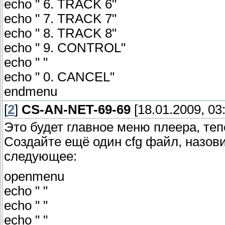
echo " 6. TRACK 6"
echo " 7. TRACK 7"
echo " 8. TRACK 8"
echo " 9. CONTROL"
echo " "
echo " 0. CANCEL"
endmenu
[
2
]
CS-AN-NET-69-69
[18.01.2009, 03
Это будет главное меню плеера, те
Создайте ещё один cfg файл, назови
следующее:
openmenu
echo " "
echo " "
echo " "