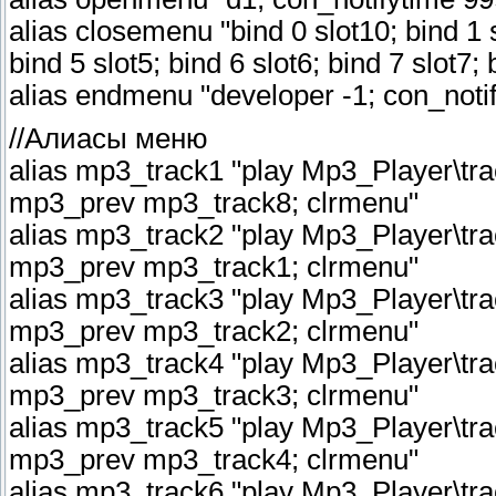
alias closemenu "bind 0 slot10; bind 1 sl
bind 5 slot5; bind 6 slot6; bind 7 slot7; 
alias endmenu "developer -1; con_noti
//Алиасы меню
alias mp3_track1 "play Mp3_Player\tr
mp3_prev mp3_track8; clrmenu"
alias mp3_track2 "play Mp3_Player\tr
mp3_prev mp3_track1; clrmenu"
alias mp3_track3 "play Mp3_Player\tr
mp3_prev mp3_track2; clrmenu"
alias mp3_track4 "play Mp3_Player\tr
mp3_prev mp3_track3; clrmenu"
alias mp3_track5 "play Mp3_Player\tr
mp3_prev mp3_track4; clrmenu"
alias mp3_track6 "play Mp3_Player\tr