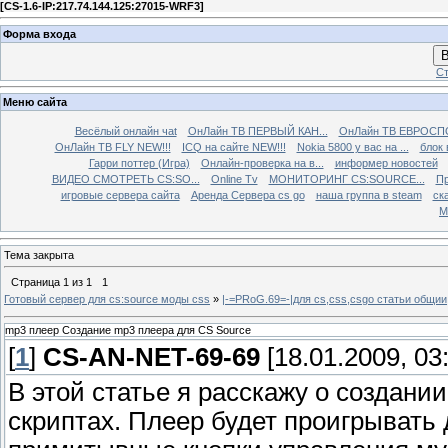
[
CS-1.6-IP:217.74.144.125:27015-WRF3
]
Форма входа
В
Ст
Меню сайта
Весёлый онлайн чаt
ОнЛайн ТВ ПЕРВЫЙ КАН...
ОнЛайн ТВ ЕВРОСПО
ОнЛайн ТВ FLY NEW!!!
ICQ на сайте NEW!!!
Nokia 5800 у вас на ...
блок 
Гарри поттер (Игра)
Онлайн-проверка на в...
информер новостей
ВИДЕО СМОТРЕТЬ CS:SO...
Online Tv
МОНИТОРИНГ CS:SOURCE...
Пр
игровые сервера сайта
Аренда Сервера cs go
наша группа в steam
ска
М
Тема закрыта
Страница
1
из
1
1
Готовый сервер для cs:source моды css
»
|-=PRoG.69=-|для cs,css,csgo cтатьи общии
mp3 плеер Создание mp3 плеера для CS Source
[
1
]
CS-AN-NET-69-69
[18.01.2009, 03
В этой статье я расскажу о создани
скриптах. Плеер будет проигрывать 