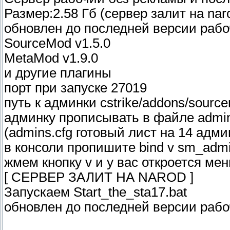
Размер:2.58 Гб (сервер залит на nar
обновлен до последней версии рабо
SourceMod v1.5.0
MetaMod v1.9.0
и другие плагины
порт при запуске 27019
путь к админки cstrike/addons/source
админку прописывать в файле admin
(admins.cfg готовый лист на 14 адм
в консоли пропишите bind v sm_adm
жмем кнопку v и у вас откроется ме
[ CЕРВЕР ЗАЛИТ НА NAROD ]
Запускаем Start_the_sta17.bat
обновлен до последней версии раб