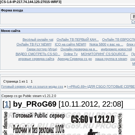
[
CS-1.6-IP:217.74.144.125:27015-WRF3
]
Форма входа
В
Ст
Меню сайта
Весёлый онлайн чаt
ОнЛайн ТВ ПЕРВЫЙ КАН...
ОнЛайн ТВ ЕВРОСПО
ОнЛайн ТВ FLY NEW!!!
ICQ на сайте NEW!!!
Nokia 5800 у вас на ...
блок 
Гарри поттер (Игра)
Онлайн-проверка на в...
информер новостей
ВИДЕО СМОТРЕТЬ CS:SO...
Online Tv
МОНИТОРИНГ CS:SOURCE...
Пр
игровые сервера сайта
Аренда Сервера cs go
наша группа в steam
ска
М
Страница
1
из
1
1
Готовый сервер для cs:source моды css
»
|-=PRoG.69=-|ДЛЯ CSGO ГОТОВЫЕ СЕРВЕ
Сервер cs:go Public steam v1.21.2.0
[
1
]
by_PRoG69
[10.11.2012, 22:08]