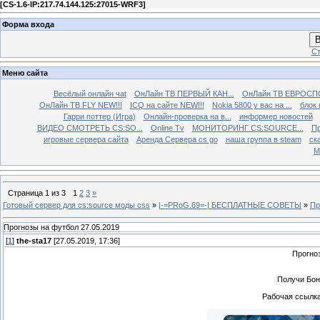
[
CS-1.6-IP:217.74.144.125:27015-WRF3
]
Форма входа
В
Ст
Меню сайта
Весёлый онлайн чаt
ОнЛайн ТВ ПЕРВЫЙ КАН...
ОнЛайн ТВ ЕВРОСПО
ОнЛайн ТВ FLY NEW!!!
ICQ на сайте NEW!!!
Nokia 5800 у вас на ...
блок 
Гарри поттер (Игра)
Онлайн-проверка на в...
информер новостей
ВИДЕО СМОТРЕТЬ CS:SO...
Online Tv
МОНИТОРИНГ CS:SOURCE...
Пр
игровые сервера сайта
Аренда Сервера cs go
наша группа в steam
ска
М
Страница
1
из
3
1
2
3
»
Готовый сервер для cs:source моды css
»
|-=PRoG.69=-| БЕСПЛАТНЫЕ СОВЕТЫ
»
Пр
Прогнозы на футбол 27.05.2019
[
1
]
the-sta17
[27.05.2019, 17:36]
Прогно
Получи Бон
Рабочая ссылка 