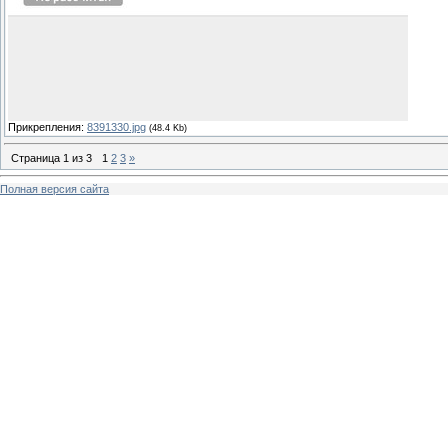
Прикрепления:
8391330.jpg
(48.4 Kb)
Страница
1
из
3
1
2
3
»
Полная версия сайта