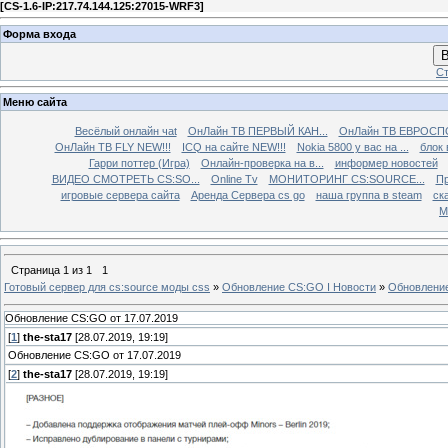
[
CS-1.6-IP:217.74.144.125:27015-WRF3
]
Форма входа
В
Ст
Меню сайта
Весёлый онлайн чаt
ОнЛайн ТВ ПЕРВЫЙ КАН...
ОнЛайн ТВ ЕВРОСПО
ОнЛайн ТВ FLY NEW!!!
ICQ на сайте NEW!!!
Nokia 5800 у вас на ...
блок 
Гарри поттер (Игра)
Онлайн-проверка на в...
информер новостей
ВИДЕО СМОТРЕТЬ CS:SO...
Online Tv
МОНИТОРИНГ CS:SOURCE...
Пр
игровые сервера сайта
Аренда Сервера cs go
наша группа в steam
ска
М
Страница
1
из
1
1
Готовый сервер для cs:source моды css
»
Обновление CS:GO I Новости
»
Обновление
Обновление CS:GO от 17.07.2019
[
1
]
the-sta17
[28.07.2019, 19:19]
Обновление CS:GO от 17.07.2019
[
2
]
the-sta17
[28.07.2019, 19:19]