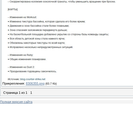
Прикрепления:
8306355.png
(63.7 Kb)
Страница
1
из
1
1
Полная версия сайта