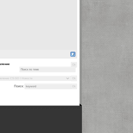
вление
Поиск: