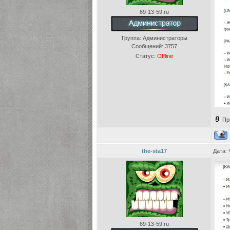
69-13-59.ru
Группа: Администраторы
Сообщений:
3757
Статус:
Offline
Пр
the-sta17
Дата: 
69-13-59.ru