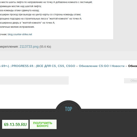
икрепления:
2113733.png
(55.6 Kb)
G.69=-|.:.PROGRE$$.69.:.|ВСЕ ДЛЯ CS, CSS, CSGO
»
Обновление CS:GO I Новости
»
Обно