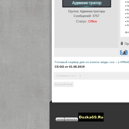
Группа: Администраторы
Сообщений:
3757
Статус:
Offline
Пр
Готовый сервер для cs:source моды css
»
|-=PRo
CS:GO от 01.08.2019
Страница
1
из
1
1