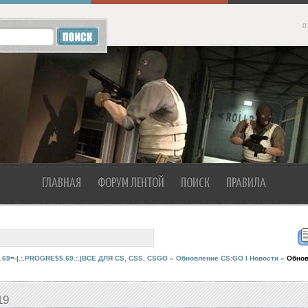
0
ГЛАВНАЯ
ФОРУМ ЛЕНТОЙ
ПОИСК
ПРАВИЛА
.69=-|.:.PROGRE$$.69.:.|ВСЕ ДЛЯ CS, CSS, CSGO
»
Обновление CS:GO I Новости
»
Обнов
19