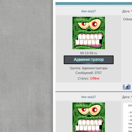
the-sta17
Дата: 
Обнов
69-13-59.ru
Группа: Администраторы
Сообщений:
3757
Статус:
Offline
the-sta17
Дата: 