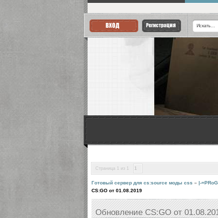
Страница
1
из
1
1
Готовый сервер для cs:source моды css
»
|-=PRoG
CS:GO от 01.08.2019
Обновление CS:GO от 01.08.20