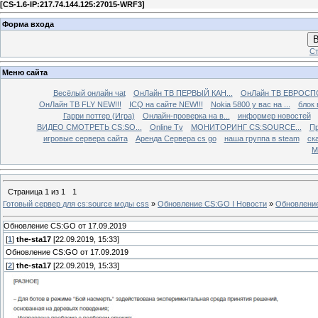
[
CS-1.6-IP:217.74.144.125:27015-WRF3
]
Форма входа
В
Ст
Меню сайта
Весёлый онлайн чаt
ОнЛайн ТВ ПЕРВЫЙ КАН...
ОнЛайн ТВ ЕВРОСПО
ОнЛайн ТВ FLY NEW!!!
ICQ на сайте NEW!!!
Nokia 5800 у вас на ...
блок 
Гарри поттер (Игра)
Онлайн-проверка на в...
информер новостей
ВИДЕО СМОТРЕТЬ CS:SO...
Online Tv
МОНИТОРИНГ CS:SOURCE...
Пр
игровые сервера сайта
Аренда Сервера cs go
наша группа в steam
ска
М
Страница
1
из
1
1
Готовый сервер для cs:source моды css
»
Обновление CS:GO I Новости
»
Обновление
Обновление CS:GO от 17.09.2019
[
1
]
the-sta17
[22.09.2019, 15:33]
Обновление CS:GO от 17.09.2019
[
2
]
the-sta17
[22.09.2019, 15:33]