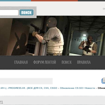
0
ГЛАВНАЯ
ФОРУМ ЛЕНТОЙ
ПОИСК
ПРАВИЛА
.69=-|.:.PROGRE$$.69.:.|ВСЕ ДЛЯ CS, CSS, CSGO
»
Обновление CS:GO I Новости
»
Обнов
21