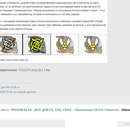
икрепления:
9722274.png
(217.7 Kb)
 дня 69-13-59.ru
5000 RUB на первый депозит
G.69=-|.:.PROGRE$$.69.:.|ВСЕ ДЛЯ CS, CSS, CSGO
»
Обновление CS:GO I Новости
»
Обно