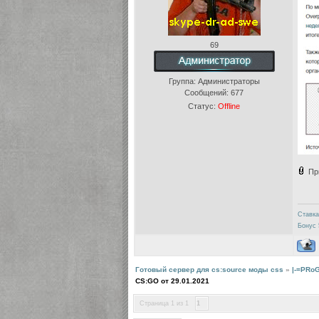
69
Группа: Администраторы
Сообщений:
677
Статус:
Offline
Пр
Ставка
Бонус 
Готовый сервер для cs:source моды css
»
|-=PRo
CS:GO от 29.01.2021
Страница
1
из
1
1