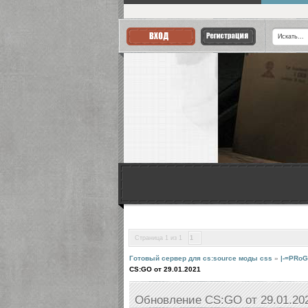
Страница
1
из
1
1
Готовый сервер для cs:source моды css
»
|-=PRoG
CS:GO от 29.01.2021
Обновление CS:GO от 29.01.20