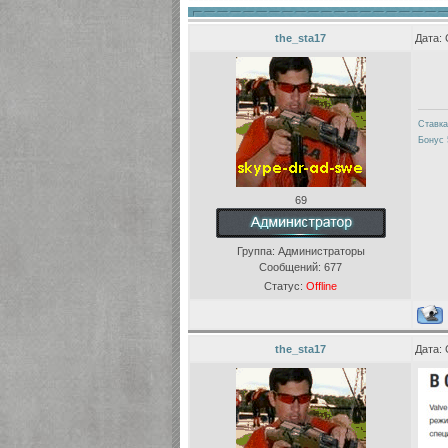
the_sta17
Дата: 
Ставка
Бонус 
69
Группа: Администраторы
Сообщений:
677
Статус:
Offline
the_sta17
Дата: 