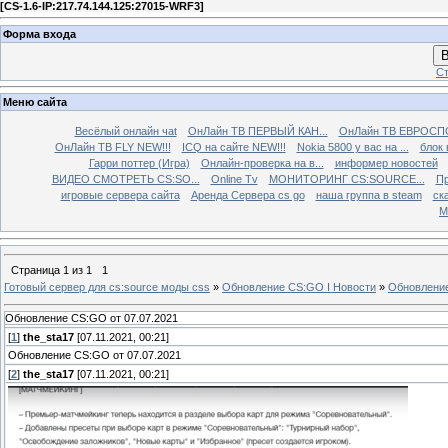
[
CS-1.6-IP:217.74.144.125:27015-WRF3
]
Форма входа
В
Ст
Меню сайта
Весёлый онлайн чаt
ОнЛайн ТВ ПЕРВЫЙ КАН...
ОнЛайн ТВ ЕВРОСПО
ОнЛайн ТВ FLY NEW!!!
ICQ на сайте NEW!!!
Nokia 5800 у вас на ...
блок 
Гарри поттер (Игра)
Онлайн-проверка на в...
информер новостей
ВИДЕО СМОТРЕТЬ CS:SO...
Online Tv
МОНИТОРИНГ CS:SOURCE...
Пр
игровые сервера сайта
Аренда Сервера cs go
наша группа в steam
ска
М
Страница
1
из
1
1
Готовый сервер для cs:source моды css
»
Обновление CS:GO I Новости
»
Обновление
Обновление CS:GO от 07.07.2021
[
1
]
the_sta17
[07.11.2021, 00:21]
Обновление CS:GO от 07.07.2021
[
2
]
the_sta17
[07.11.2021, 00:21]