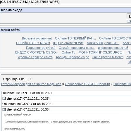
[
CS-1.6-IP:217.74.144.125:27015-WRF3
]
Форма входа
В
Ст
Меню сайта
Весёлый онлайн чаt
ОнЛайн ТВ ПЕРВЫЙ КАН...
ОнЛайн ТВ ЕВРОСПО
ОнЛайн ТВ FLY NEW!!!
ICQ на сайте NEW!!!
Nokia 5800 у вас на ...
блок 
Гарри поттер (Игра)
Онлайн-проверка на в...
информер новостей
ВИДЕО СМОТРЕТЬ CS:SO...
Online Tv
МОНИТОРИНГ CS:SOURCE...
Пр
игровые сервера сайта
Аренда Сервера cs go
наша группа в steam
ска
М
Страница
1
из
1
1
Готовый сервер для cs:source моды css
»
Обновление CS:GO I Новости
»
Обновление
Обновление CS:GO от 08.10.2021
[
1
]
the_sta17
[07.11.2021, 00:35]
Обновление CS:GO от 08.10.2021
[
2
]
the_sta17
[07.11.2021, 00:36]