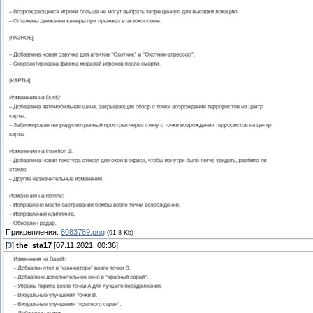
Прикрепления:
8083789.png
(91.8 Kb)
[
3
]
the_sta17
[07.11.2021, 00:36]