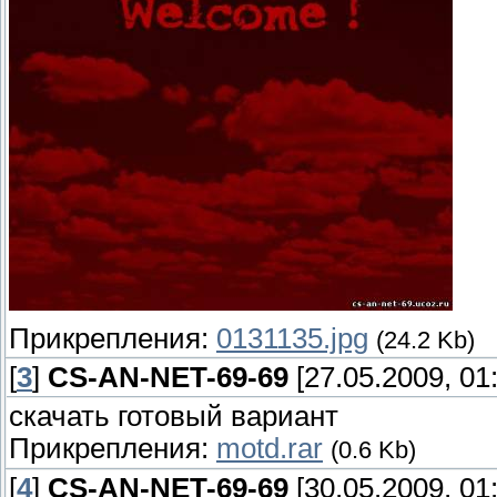
Прикрепления:
0131135.jpg
(24.2 Kb)
[
3
]
CS-AN-NET-69-69
[27.05.2009, 01
скачать готовый вариант
Прикрепления:
motd.rar
(0.6 Kb)
[
4
]
CS-AN-NET-69-69
[30.05.2009, 01