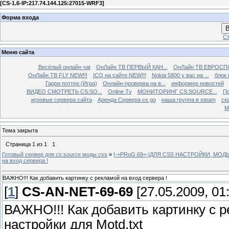
[
CS-1.6-IP:217.74.144.125:27015-WRF3
]
Форма входа
В
Ст
Меню сайта
Весёлый онлайн чаt
ОнЛайн ТВ ПЕРВЫЙ КАН...
ОнЛайн ТВ ЕВРОСПО
ОнЛайн ТВ FLY NEW!!!
ICQ на сайте NEW!!!
Nokia 5800 у вас на ...
блок 
Гарри поттер (Игра)
Онлайн-проверка на в...
информер новостей
ВИДЕО СМОТРЕТЬ CS:SO...
Online Tv
МОНИТОРИНГ CS:SOURCE...
Пр
игровые сервера сайта
Аренда Сервера cs go
наша группа в steam
ска
М
Тема закрыта
Страница
1
из
1
1
Готовый сервер для cs:source моды css
»
|-=PRoG.69=-|ДЛЯ CSS НАСТРОЙКИ, МО
на вход сервера !
ВАЖНО!!! Как добавить картинку с рекламой на вход сервера !
[
1
]
CS-AN-NET-69-69
[27.05.2009, 01
ВАЖНО!!! Как добавить картинку с р
настройки для Motd.txt