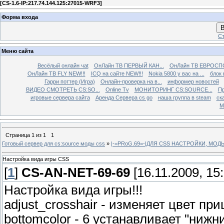
[
CS-1.6-IP:217.74.144.125:27015-WRF3
]
Форма входа
В
Ст
Меню сайта
Весёлый онлайн чаt
ОнЛайн ТВ ПЕРВЫЙ КАН...
ОнЛайн ТВ ЕВРОСПО
ОнЛайн ТВ FLY NEW!!!
ICQ на сайте NEW!!!
Nokia 5800 у вас на ...
блок 
Гарри поттер (Игра)
Онлайн-проверка на в...
информер новостей
ВИДЕО СМОТРЕТЬ CS:SO...
Online Tv
МОНИТОРИНГ CS:SOURCE...
Пр
игровые сервера сайта
Аренда Сервера cs go
наша группа в steam
ска
М
Страница
1
из
1
1
Готовый сервер для cs:source моды css
»
|-=PRoG.69=-|ДЛЯ CSS НАСТРОЙКИ, МО
Настройка вида игры CSS
[
1
]
CS-AN-NET-69-69
[16.11.2009, 15:
Настройка вида игры!!!
adjust_crosshair - изменяет цвет пр
bottomcolor - 6 устанавливает "нижн