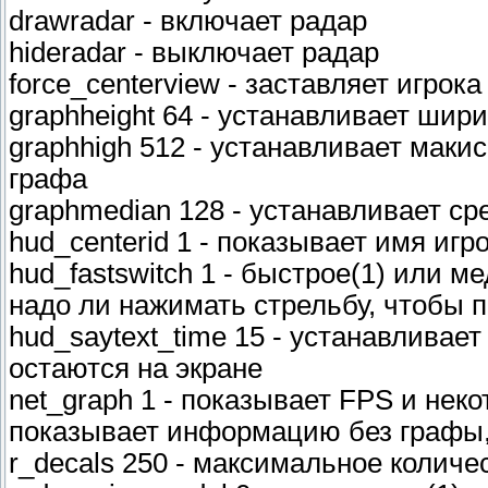
drawradar - включает радар
hideradar - выключает радар
force_centerview - заставляет игрок
graphheight 64 - устанавливает шир
graphhigh 512 - устанавливает маки
графа
graphmedian 128 - устанавливает с
hud_centerid 1 - показывает имя игро
hud_fastswitch 1 - быстрое(1) или 
надо ли нажимать стрельбу, чтобы 
hud_saytext_time 15 - устанавливает
остаются на экране
net_graph 1 - показывает FPS и нек
показывает информацию без графы,
r_decals 250 - максимальное количе