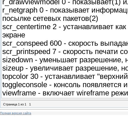
r_drawviewmodel 0 - показывает(1) 
r_netgraph 0 - показывает информа
посылке сетевых пакетов(2)
scr_centertime 2 - устанавливает ка
экране
scr_conspeed 600 - скорость выпада
scr_printspeed 7 - скорость печати 
sizedown - уменьшает разрешение,
sizeup - увеличивает разрешение, н
topcolor 30 - устанавливает "верхни
toggleconsole - консоль появляется
viewframe - включает wireframe реж
Страница
1
из
1
1
Полная версия сайта