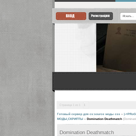
Страница
1
из
1
1
Готовый сервер для cs:source моды css
»
|-=PRoG
МОДЫ,СКРИПТЫ
»
Domination Deathmatch
(Dominat
Domination Deathmatch