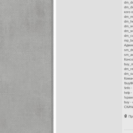
dm_do
dm_do
кого 
dm_ma
dm_he
dm_we
dm_we
dm_cu
mp_bu
Админ
sm_dm
sm_ad
Консо
buy_m
dm_re
dm_sw
Коман
!buyl
!info
help 
!spaw
buy -
СКАЧ
Пр