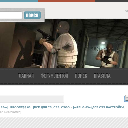
0
ГЛАВНАЯ
ФОРУМ ЛЕНТОЙ
ПОИСК
ПРАВИЛА
.69=-|.:.PROGRE$$.69.:.|ВСЕ ДЛЯ CS, CSS, CSGO
»
|-=PRoG.69=-|ДЛЯ CSS НАСТРОЙКИ,
ion Deathmatch)