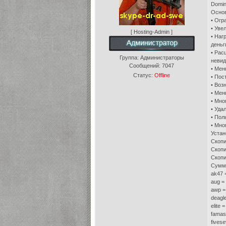
Domin
Осно
• Огр
• Уве
[ Hosting-Admin ]
• Наг
деньг
• Рас
Группа: Администраторы
неви
Сообщений:
7047
• Мен
Статус:
Offline
• Пос
• Воз
• Мен
• Мно
• Уда
• Пол
• Мног
Устан
Скопи
Скопи
Скопи
Сумма
ak47 
aug =
awp =
deagl
elite 
famas
fives