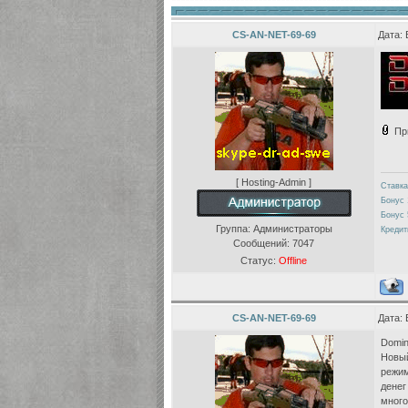
CS-AN-NET-69-69
Дата: 
Пр
[ Hosting-Admin ]
Ставка
Бонус 
Бонус 
Группа: Администраторы
Кредит
Сообщений:
7047
Статус:
Offline
CS-AN-NET-69-69
Дата: 
Domin
Новый
режим
денег
много