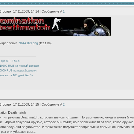
Вторник, 17.11.2009, 14:14 | Сообщение #
1
икрепления:
9644169.png
(112.1 Kb)
 дня 69-13-59.ru
19500 RUB на первый депозит
5000 RUB на первый депозит
ная карта 100 дней без %
Вторник, 17.11.2009, 14:15 | Сообщение #
2
ation Deathmatch
 тип режима Deathmatch, который зависит от денег. По умолчанию, каждый имеет 5 жиз
е. Игроки покупают оружие, которое они хотят, но в зависимости от того, какое оружие
 они получают за убийство. Игроки также получают специальные премии основывающиес
 раз они убивают врага.