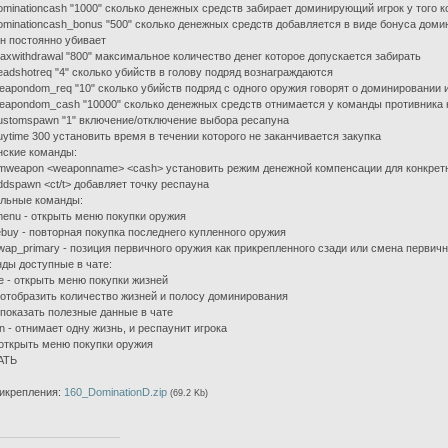
minationcash "1000" сколько денежных средств забирает доминирующий игрок у того к
minationcash_bonus "500" сколько денежных средств добавляется в виде бонуса доми
он постоянно убивает
xwithdrawal "800" максимальное количество денег которое допускается забирать
adshotreq "4" сколько убийств в голову подряд вознаграждаются
apondom_req "10" сколько убийств подряд с одного оружия говорят о доминировании 
apondom_cash "10000" сколько денежных средств отнимается у команды противника
stomspawn "1" включение/отключение выбора ресапуна
ytime 300 установить время в течении которого не заканчивается закупка
ские команды:
weapon <weaponname> <cash> установить режим денежной компенсации для конкретн
dspawn <ct/t> добавляет точку респауна
льные команды:
enu - открыть меню покупки оружия
buy - повторная покупка последнего купленного оружия
ap_primary - позиция первичного оружия как прикрепленного сзади или смена первичн
ды доступные в чате:
ife - открыть меню покупки жизней
 - отобразить количество жизней и полосу доминирования
- показать полезные данные в чате
n - отнимает одну жизнь, и респаунит игрока
 открыть меню покупки оружия
АТЬ
икрепления:
160_DominationD.zip
(69.2 Kb)