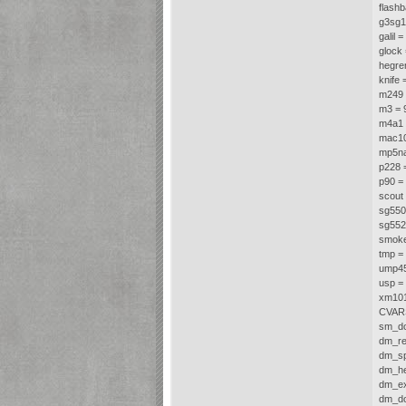
flash
g3sg1
galil 
glock
hegre
knife 
m249 
m3 = 
m4a1 
mac10
mp5na
p228 
p90 =
scout
sg550
sg552
smoke
tmp =
ump45
usp =
xm101
CVARS
sm_do
dm_re
dm_sp
dm_he
dm_ex
dm_do