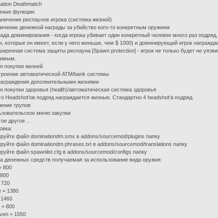
ation Deathmatch
вные функции:
аничение респаунов игрока (система жизней)
личение денежной награды за убийство кого-то конкретным оружием
рада доминирования - когда игрока убивает один конкретный человек много раз подряд,
и, которые он имеет, если у него меньше, чем $ 1000) и доминирующий игрок награждае
ширенная система защиты респауна [Spawn protection] - игрок не только будет не уязв
димым.
ю покупки жизней
троение автоматической ATM/bank системы
награждения дополнительными жизнями
ю покупки здоровья (health)/автоматическая система здоровья
го Headshot'ов подряд награждается жизнью. Стандартно 4 headshot'а подряд.
ление трупов
ьзовательское меню закупки
ое другое ...
овка:
руйте файл dominationdm.smx в addons/sourcemod/plugins папку
руйте файл dominationdm.phrases.txt в addons/sourcemod/translations папку
руйте файл spawnlist.cfg в addons/sourcemod/configs папку
 денежных средств получаемая за использование вида оружия:
= 800
 800
 720
e = 1380
= 1460
 = 800
even = 1550