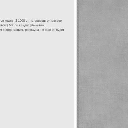
 он крадет $ 1000 от потерпевшго (или все
тся $ 500 за каждое убийство .
им в ходе защиты респауна, но еще он будет