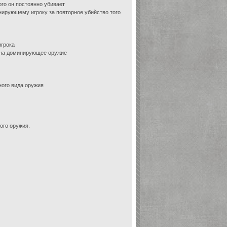
ого он постоянно убивает
нирующему игроку за повторное убийство того
игрока
 на доминирующее оружие
ого вида оружия
ого оружия.