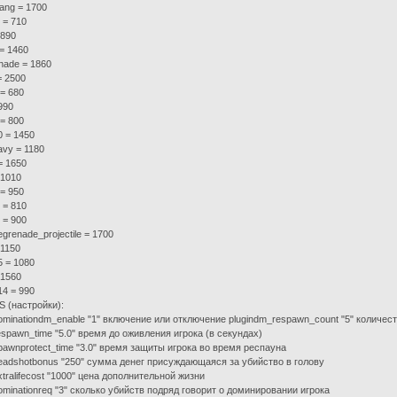
bang = 1700
 = 710
= 890
 = 1460
nade = 1860
= 2500
= 680
990
= 800
 = 1450
vy = 1180
= 1650
 1010
 = 950
 = 810
 = 900
grenade_projectile = 1700
 1150
 = 1080
 1560
4 = 990
 (настройки):
minationdm_enable "1" включение или отключение plugindm_respawn_count "5" количест
spawn_time "5.0" время до оживления игрока (в секундах)
awnprotect_time "3.0" время защиты игрока во время респауна
adshotbonus "250" сумма денег присуждающаяся за убийство в голову
tralifecost "1000" цена дополнительной жизни
minationreq "3" сколько убийств подряд говорит о доминировании игрока