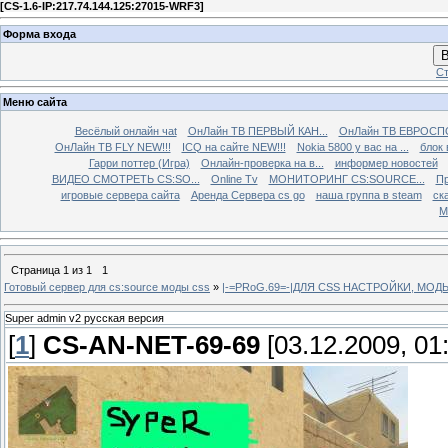
[
CS-1.6-IP:217.74.144.125:27015-WRF3
]
Форма входа
В
Ст
Меню сайта
Весёлый онлайн чаt
ОнЛайн ТВ ПЕРВЫЙ КАН...
ОнЛайн ТВ ЕВРОСПО
ОнЛайн ТВ FLY NEW!!!
ICQ на сайте NEW!!!
Nokia 5800 у вас на ...
блок 
Гарри поттер (Игра)
Онлайн-проверка на в...
информер новостей
ВИДЕО СМОТРЕТЬ CS:SO...
Online Tv
МОНИТОРИНГ CS:SOURCE...
Пр
игровые сервера сайта
Аренда Сервера cs go
наша группа в steam
ска
М
Страница
1
из
1
1
Готовый сервер для cs:source моды css
»
|-=PRoG.69=-|ДЛЯ CSS НАСТРОЙКИ, МО
Super admin v2 русская версия
[
1
]
CS-AN-NET-69-69
[03.12.2009, 01