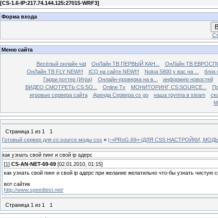
[
CS-1.6-IP:217.74.144.125:27015-WRF3
]
Форма входа
В
Ст
Меню сайта
Весёлый онлайн чаt
ОнЛайн ТВ ПЕРВЫЙ КАН...
ОнЛайн ТВ ЕВРОСПО
ОнЛайн ТВ FLY NEW!!!
ICQ на сайте NEW!!!
Nokia 5800 у вас на ...
блок 
Гарри поттер (Игра)
Онлайн-проверка на в...
информер новостей
ВИДЕО СМОТРЕТЬ CS:SO...
Online Tv
МОНИТОРИНГ CS:SOURCE...
Пр
игровые сервера сайта
Аренда Сервера cs go
наша группа в steam
ска
М
Страница
1
из
1
1
Готовый сервер для cs:source моды css
»
|-=PRoG.69=-|ДЛЯ CSS НАСТРОЙКИ, МО
как узнать свой пинг и свой ip адерс
[
1
]
CS-AN-NET-69-69
[02.01.2010, 01:15]
как узнать свой пинг и свой ip адерс при желание желатильно что-бы узнать чистую 
вот сайтик
http://www.speedtest.net/
Страница
1
из
1
1