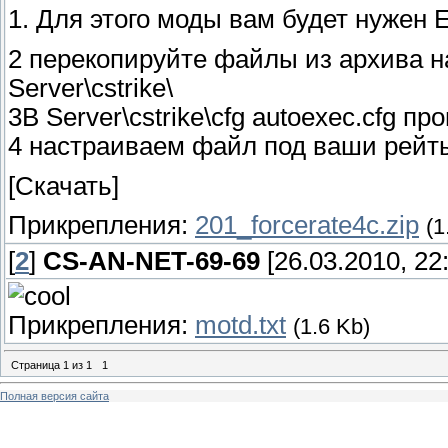
1. Для этого моды вам будет нужен E
2 перекопируйте файлы из архива на
Server\cstrike\
3В Server\cstrike\cfg autoexec.cfg пр
4 настраиваем файл под ваши рейт
[Скачать]
Прикрепления:
201_forcerate4c.zip
(1
[
2
]
CS-AN-NET-69-69
[26.03.2010, 22
Прикрепления:
motd.txt
(1.6 Kb)
Страница
1
из
1
1
Полная версия сайта