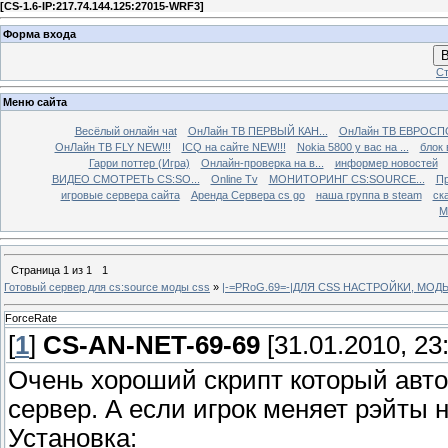
[
CS-1.6-IP:217.74.144.125:27015-WRF3
]
Форма входа
В
Ст
Меню сайта
Весёлый онлайн чаt
ОнЛайн ТВ ПЕРВЫЙ КАН...
ОнЛайн ТВ ЕВРОСПО
ОнЛайн ТВ FLY NEW!!!
ICQ на сайте NEW!!!
Nokia 5800 у вас на ...
блок 
Гарри поттер (Игра)
Онлайн-проверка на в...
информер новостей
ВИДЕО СМОТРЕТЬ CS:SO...
Online Tv
МОНИТОРИНГ CS:SOURCE...
Пр
игровые сервера сайта
Аренда Сервера cs go
наша группа в steam
ска
М
Страница
1
из
1
1
Готовый сервер для cs:source моды css
»
|-=PRoG.69=-|ДЛЯ CSS НАСТРОЙКИ, МО
ForceRate
[
1
]
CS-AN-NET-69-69
[31.01.2010, 23
Очень хороший скрипт который авто
сервер. А если игрок меняет рэйты на
Установка: