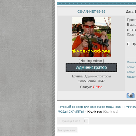
CS-AN-NET-69-69
Дата: 
Прото
В aut
в чат
[Скач
Пр
[ Hosting-Admin ]
Ставка
Бонус 
Бонус 
Группа: Администраторы
Кредит
Сообщений:
7047
Статус:
Offline
Готовый сервер для cs:source моды css
»
|-=PRo
МОДЫ,СКРИПТЫ
»
Krank rus
(Krank rus)
Страница
1
из
1
1