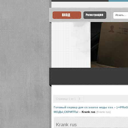
Страница
1
из
1
1
Готовый сервер для cs:source моды css
»
|-=PRoG
МОДЫ,СКРИПТЫ
»
Krank rus
(Krank rus)
Krank rus