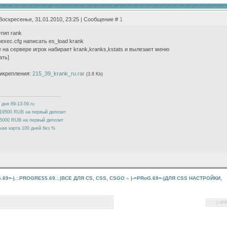
Воскресенье, 31.01.2010, 23:25 | Сообщение #
1
тип rank
oexec.cfg написать es_load krank
е на сервере игрок набирает krank,kranks,kstats и вылезает меню
ать]
икрепления:
215_39_krank_ru.rar
(3.8 Kb)
 дня 69-13-59.ru
19500 RUB на первый депозит
5000 RUB на первый депозит
ная карта 100 дней без %
G.69=-|.:.PROGRE$$.69.:.|ВСЕ ДЛЯ CS, CSS, CSGO
»
|-=PRoG.69=-|ДЛЯ CSS НАСТРОЙКИ,