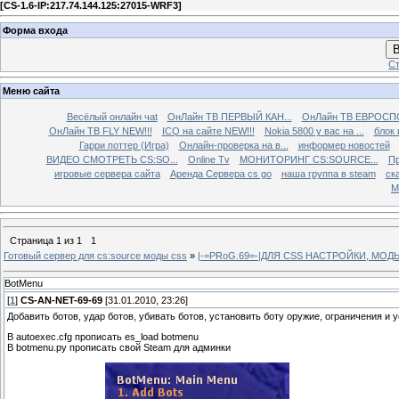
[
CS-1.6-IP:217.74.144.125:27015-WRF3
]
Форма входа
В
Ст
Меню сайта
Весёлый онлайн чаt
ОнЛайн ТВ ПЕРВЫЙ КАН...
ОнЛайн ТВ ЕВРОСПО
ОнЛайн ТВ FLY NEW!!!
ICQ на сайте NEW!!!
Nokia 5800 у вас на ...
блок 
Гарри поттер (Игра)
Онлайн-проверка на в...
информер новостей
ВИДЕО СМОТРЕТЬ CS:SO...
Online Tv
МОНИТОРИНГ CS:SOURCE...
Пр
игровые сервера сайта
Аренда Сервера cs go
наша группа в steam
ска
М
Страница
1
из
1
1
Готовый сервер для cs:source моды css
»
|-=PRoG.69=-|ДЛЯ CSS НАСТРОЙКИ, МО
BotMenu
[
1
]
CS-AN-NET-69-69
[31.01.2010, 23:26]
Добавить ботов, удар ботов, убивать ботов, установить боту оружие, ограничения и
В autoexec.cfg прописать es_load botmenu
В botmenu.py прописать свой Steam для админки