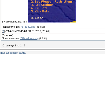
В чате написать: !bm
Прикрепления:
7573382.png
(33.9 Kb)
[
2
]
CS-AN-NET-69-69
[31.01.2010, 23:26]
[Скачать]
Прикрепления:
220_addons.zip
(2.2 Kb)
Страница
1
из
1
1
Полная версия сайта