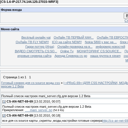
[
CS-1.6-IP:217.74.144.125:27015-WRF3
]
Форма входа
В
Ст
Меню сайта
Весёлый онлайн чаt
ОнЛайн ТВ ПЕРВЫЙ КАН...
ОнЛайн ТВ ЕВРОСПО
ОнЛайн ТВ FLY NEW!!!
ICQ на сайте NEW!!!
Nokia 5800 у вас на ...
блок 
Гарри поттер (Игра)
Онлайн-проверка на в...
информер новостей
ВИДЕО СМОТРЕТЬ CS:SO...
Online Tv
МОНИТОРИНГ CS:SOURCE...
Пр
игровые сервера сайта
Аренда Сервера cs go
наша группа в steam
ска
М
Страница
1
из
1
1
Готовый сервер для cs:source моды css
»
|-=PRoG.69=-|ДЛЯ CSS НАСТРОЙКИ, МО
версии 1.2 Beta
Полный список настроек mani_server.cfg для версии 1.2 Beta
[
1
]
CS-AN-NET-69-69
[13.02.2010, 00:07]
Полный список настроек mani_server.cfg для версии 1.2 Beta
Прикрепления:
___mani_server..txt
(54.9 Kb)
[
2
]
CS-AN-NET-69-69
[13.02.2010, 00:18]
все для cs:source карты ,скрипты ,моды,настройки готовые сервера
http://cs-an-net-6