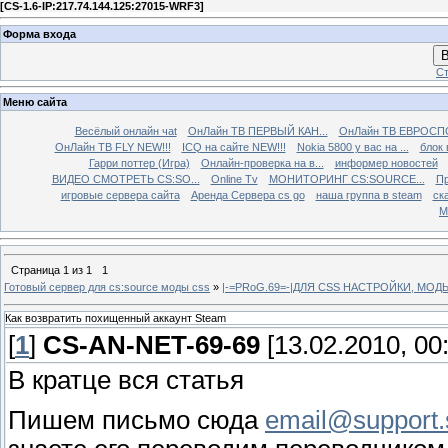
[
CS-1.6-IP:217.74.144.125:27015-WRF3
]
Форма входа
В
Ст
Меню сайта
Весёлый онлайн чаt
ОнЛайн ТВ ПЕРВЫЙ КАН...
ОнЛайн ТВ ЕВРОСПО
ОнЛайн ТВ FLY NEW!!!
ICQ на сайте NEW!!!
Nokia 5800 у вас на ...
блок 
Гарри поттер (Игра)
Онлайн-проверка на в...
информер новостей
ВИДЕО СМОТРЕТЬ CS:SO...
Online Tv
МОНИТОРИНГ CS:SOURCE...
Пр
игровые сервера сайта
Аренда Сервера cs go
наша группа в steam
ска
М
Страница
1
из
1
1
Готовый сервер для cs:source моды css
»
|-=PRoG.69=-|ДЛЯ CSS НАСТРОЙКИ, МО
Как возвратить похищенный аккаунт Steam
[
1
]
CS-AN-NET-69-69
[13.02.2010, 00
В кратце вся статья
Пишем письмо сюда
email@support