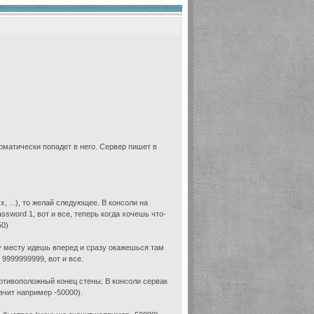
оматически попадет в него. Сервер пишет в
, ...), то желай следующее. В консоли на
ssword 1, вот и все, теперь когда хочешь что-
50)
у месту идешь вперед и сразу окажешься там
9999999999, вот и все.
отивоположный конец стены. В консоли сервак
ачит например -50000).