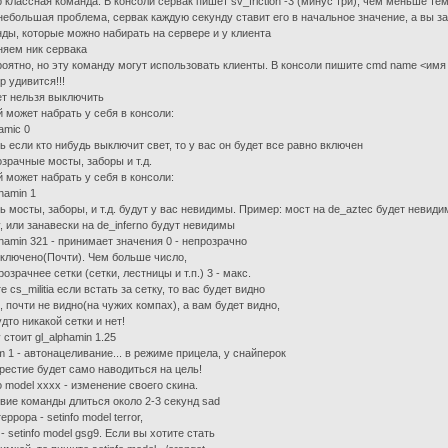
 классная команда. В консоли сервак пишет sv_friction -3 (минус три), чем меньше т
небольшая проблема, сервак каждую секунду ставит его в начальное значение, а вы заби
ды, которые можно набирать на сервере и у клиента
няем ник сервака
оятно, но эту команду могут использовать клиенты. В консоли пишите cmd name <имя 
р удивится!!!
ет нельзя выключить
 может набрать у себя в консоли:
amic 0
ь если кто нибудь выключит свет, то у вас он будет все равно включен
озрачные мосты, заборы и т.д.
 может набрать у себя в консоли:
phamin 1
ь мосты, заборы, и т.д. будут у вас невидимы. Пример: мост на de_aztec будет невидим
, или занавески на de_inferno будут невидимы
phamin 321 - принимает значения 0 - непрозрачно
ыключено(Почти). Чем больше число,
розрачнее сетки (сетки, лестницы и т.п.) 3 - макс.
е cs_militia если встать за сетку, то вас будет видно
, почти не видно(на чужих компах), а вам будет видно,
удто никакой сетки и нет!
 стоит gl_alphamin 1.25
m 1 - автонацеливание... в режиме прицела, у снайперок
рестие будет само наводиться на цель!
fo model xxxx - изменение своего скина.
вие команды длиться около 2-3 секунд sad
еррора - setinfo model terror,
 - setinfo model gsg9. Если вы хотите стать