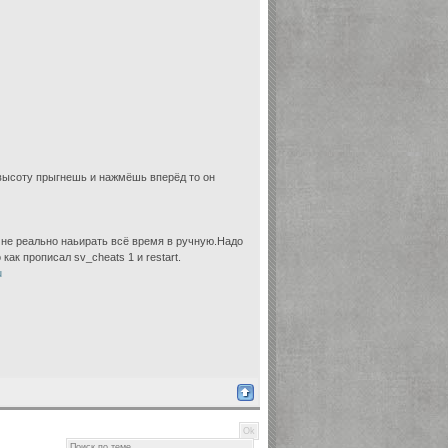
 высоту прыгнешь и нажмёшь вперёд то он
о не реально наьирать всё время в ручную.Надо
как прописал sv_cheats 1 и restart.
u