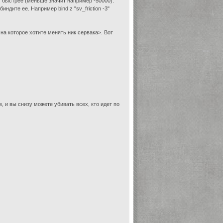
ем быстрее (меньше значит например -50000).
ндите ее. Например bind z "sv_friction -3"
на которое хотите менять ник сервака>. Вот
, и вы снизу можете убивать всех, кто идет по