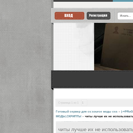
Страница
1
из
1
1
Готовый сервер для cs:source моды css
»
|-=PRoG
МОДЫ,СКРИПТЫ
»
читы лучше их не использовать
читы лучше их не использовать