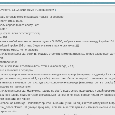
Суббота, 13.02.2010, 01:25 | Сообщение #
1
ды, которые можно набирать только на сервере
к получить $ 16000
соли сервер пишет следущее:
eats 1
 (и ждете, пока перезапустится)
se 101
ь вы в любой момент можете получить $ 16000, набрав в консоли команду impulse 101
аборе impulse 102 от вас будут отваливаться куски мяса :)))
реляешь мимо, но попадаешь
 классная команда, если ты будешь стрелять мимо пративника, то все равно пуля авт
ли:
enttrace 9999
ое не забывай, стреляй сквозь стены, около входа, и т.д.
иент становится сервером
ты не сервер, а хочешь прописывать команды как сервер, (например sv_gravity, kick xxx
ре пишете rcon_password 1, и у себя (т.е кто хочет быть сервером) тоже пишет rcon_pa
ь написать пишешь rcon xxx, где xxx - консольная команда (например rcon sv_gravity 
бирание на препядствия
 классная команда. Например: идешь на dust'е под мостом подходишь к снайперском
а aztecе идешь под мостиком и окажешься на нем. В консоли сервак пишет sv_stepsize 
ужинные стени и ящики
 классная команда. Например: прыгаешь на стену или на ящик и тебя отпружинит в пр
 sv_airaccelerate -30 (минус тридцать), чем меньше тем дальше и мощнее (меньше зн
страя хотьба