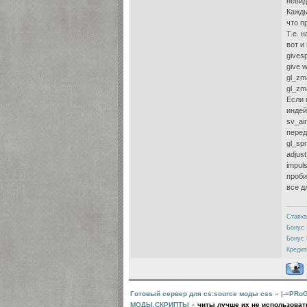
невид
Кажды
что п
Т.е. 
вот и 
gives
give 
gl_zm
gl_zm
Если 
индей
sv_ai
перед
gl_sp
adjus
impul
проби
все д
Ставка
Бонус 
Бонус 
Кредит
Готовый сервер для cs:source моды css
»
|-=PRo
МОДЫ,СКРИПТЫ
»
читы лучше их не использовать