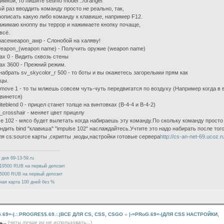
имкой, то пишите setinfo model ../oranget
й раз вводдить команду просто не реально, так,
рописать какую либо команду к клавише, например F12.
нажимаю кноппу вы террор и нажимаете кнопку почаще,
всё.
paceweapon_awp - Слонобой на халяву!
weapon_(weapon name) - Получить оружие (weapon name)
ax 0 - Видить сквозь стены
ax 3600 - Прежний режим.
набрать sv_skycolor_r 500 - то боты и вы окажетесь загорелыми прям как
цы.
rmove 1 - то ты млжешь совсем чуть-чуть передвигатся по воздуху (Например когда в
винется)
riteblend 0 - прицел станет толще на винтовках (B-4-4 и B-4-2)
t_crosshair - меняет цвет прицелу
se 102 - мясо будет вылетать когда набираешь эту команду.По скольку команду прост
ндить bind "клавиша" "impulse 102" наслаждайтесь.Учтите это надо набирать после того 
ля cs:source карты ,скрипты ,моды,настройки готовые сервера
http://cs-an-net-69.ucoz.r
 дня 69-13-59.ru
19500 RUB на первый депозит
5000 RUB на первый депозит
ная карта 100 дней без %
G.69=-|.:.PROGRE$$.69.:.|ВСЕ ДЛЯ CS, CSS, CSGO
»
|-=PRoG.69=-|ДЛЯ CSS НАСТРОЙКИ,
...
(читы лучше их не использовать...)