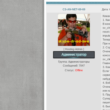
CS-AN-NET-69-69
Дата: 
Коман
1. Ка
В кон
sv_ch
reset
impul
Тепер
При н
2. Ст
[ Hosting-Admin ]
Очень
консо
sv_cli
Группа: Администраторы
Главн
Сообщений:
7047
3. Кл
Статус:
Offline
Если 
серве
нибуд
4. Вз
Очень
или н
5. Пр
Супер
пишет
6. Бы