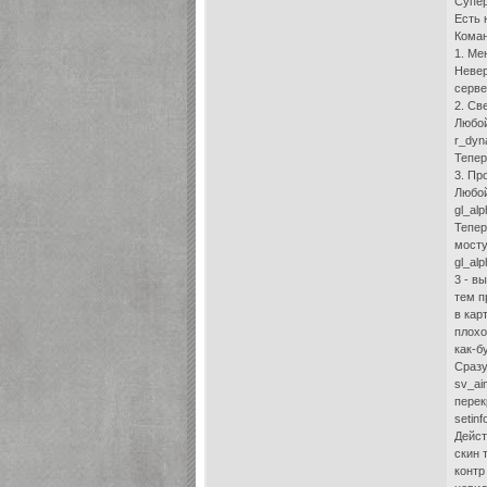
Супер
Есть 
Коман
1. Ме
Невер
серве
2. Св
Любой
r_dyn
Тепер
3. Пр
Любой
gl_al
Тепер
мосту
gl_al
3 - в
тем п
в карт
плохо
как-б
Сразу
sv_ai
перек
setin
Дейст
скин т
контр