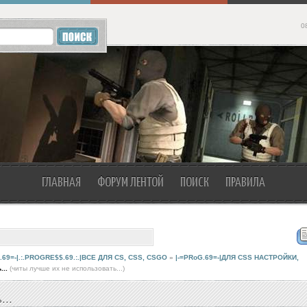
0
ГЛАВНАЯ
ФОРУМ ЛЕНТОЙ
ПОИСК
ПРАВИЛА
.69=-|.:.PROGRE$$.69.:.|ВСЕ ДЛЯ CS, CSS, CSGO
»
|-=PRoG.69=-|ДЛЯ CSS НАСТРОЙКИ,
...
(читы лучше их не использовать...)
...