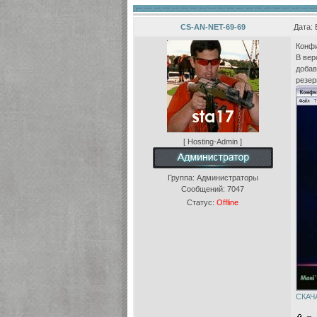
CS-AN-NET-69-69
Дата: 
Конфи
В вер
добав
резер
[ Hosting-Admin ]
Группа: Администраторы
Сообщений:
7047
Статус:
Offline
СКАЧ