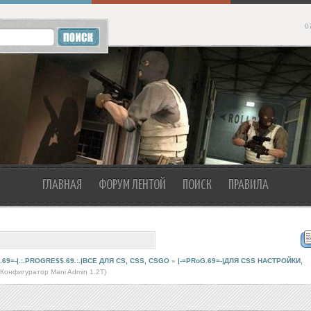
0
ГЛАВНАЯ
ФОРУМ ЛЕНТОЙ
ПОИСК
ПРАВИЛА
.69=-|.:.PROGRE$$.69.:.|ВСЕ ДЛЯ CS, CSS, CSGO
»
|-=PRoG.69=-|ДЛЯ CSS НАСТРОЙКИ,
(Конфигуратор Mani Admin 1.2Т)