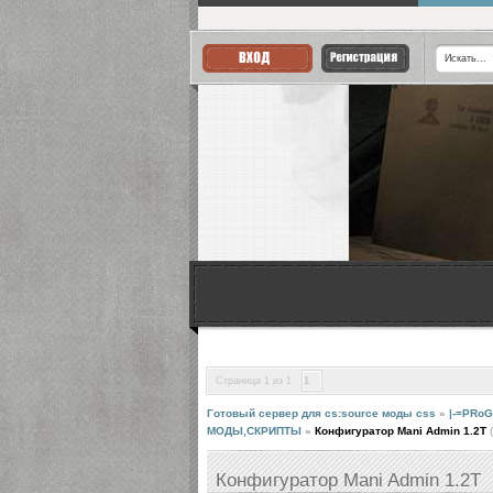
Страница
1
из
1
1
Готовый сервер для cs:source моды css
»
|-=PRoG
МОДЫ,СКРИПТЫ
»
Конфигуратор Mani Admin 1.2Т
Конфигуратор Mani Admin 1.2Т