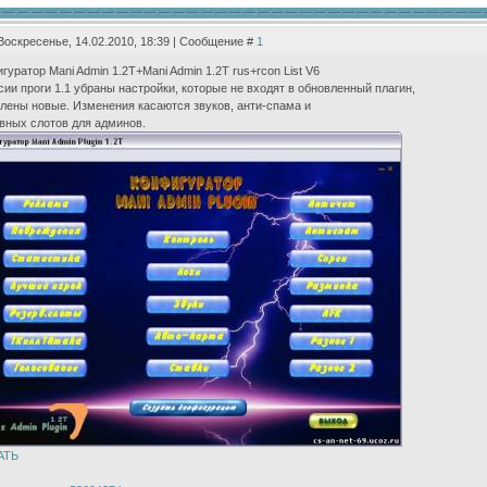
Воскресенье, 14.02.2010, 18:39 | Сообщение #
1
гуратор Mani Admin 1.2Т+Mani Admin 1.2Т rus+rcon List V6
сии проги 1.1 убраны настройки, которые не входят в обновленный плагин,
лены новые. Изменения касаются звуков, анти-спама и
вных слотов для админов.
АТЬ