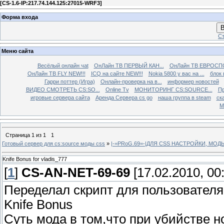
[
CS-1.6-IP:217.74.144.125:27015-WRF3
]
Форма входа
В
Ст
Меню сайта
Весёлый онлайн чаt
ОнЛайн ТВ ПЕРВЫЙ КАН...
ОнЛайн ТВ ЕВРОСПО
ОнЛайн ТВ FLY NEW!!!
ICQ на сайте NEW!!!
Nokia 5800 у вас на ...
блок 
Гарри поттер (Игра)
Онлайн-проверка на в...
информер новостей
ВИДЕО СМОТРЕТЬ CS:SO...
Online Tv
МОНИТОРИНГ CS:SOURCE...
Пр
игровые сервера сайта
Аренда Сервера cs go
наша группа в steam
ска
М
Страница
1
из
1
1
Готовый сервер для cs:source моды css
»
|-=PRoG.69=-|ДЛЯ CSS НАСТРОЙКИ, МО
Knife Bonus for vladis_777
[
1
]
CS-AN-NET-69-69
[17.02.2010, 00
Переделал скрипт для пользователя 
Knife Bonus
Суть мода в том,что при убийстве 