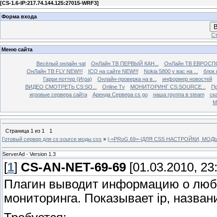
[
CS-1.6-IP:217.74.144.125:27015-WRF3
]
Форма входа
В
Ст
Меню сайта
Весёлый онлайн чаt
ОнЛайн ТВ ПЕРВЫЙ КАН...
ОнЛайн ТВ ЕВРОСПО
ОнЛайн ТВ FLY NEW!!!
ICQ на сайте NEW!!!
Nokia 5800 у вас на ...
блок 
Гарри поттер (Игра)
Онлайн-проверка на в...
информер новостей
ВИДЕО СМОТРЕТЬ CS:SO...
Online Tv
МОНИТОРИНГ CS:SOURCE...
Пр
игровые сервера сайта
Аренда Сервера cs go
наша группа в steam
ска
М
Страница
1
из
1
1
Готовый сервер для cs:source моды css
»
|-=PRoG.69=-|ДЛЯ CSS НАСТРОЙКИ, МО
ServerAd - Version 1.3
[
1
]
CS-AN-NET-69-69
[01.03.2010, 23
Плагин выводит информацию о любо
мониторинга. Показывает ip, назван