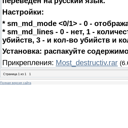
переведен на русский язык.
Настройки:
* sm_md_mode <0/1> - 0 - отображат
* sm_md_lines - 0 - нет, 1 - колич
убийств, 3 - и кол-во убийств и 
Установка: распакуйте содержимое
Прикрепления:
Most_destructiv.rar
(6.
Страница
1
из
1
1
Полная версия сайта