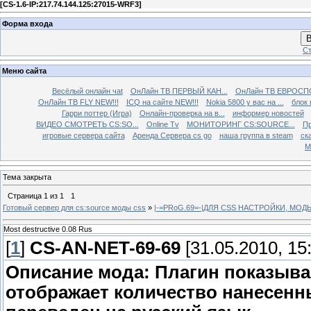
[
CS-1.6-IP:217.74.144.125:27015-WRF3
]
Форма входа
В
Ст
Меню сайта
Весёлый онлайн чаt
ОнЛайн ТВ ПЕРВЫЙ КАН...
ОнЛайн ТВ ЕВРОСПО
ОнЛайн ТВ FLY NEW!!!
ICQ на сайте NEW!!!
Nokia 5800 у вас на ...
блок 
Гарри поттер (Игра)
Онлайн-проверка на в...
информер новостей
ВИДЕО СМОТРЕТЬ CS:SO...
Online Tv
МОНИТОРИНГ CS:SOURCE...
Пр
игровые сервера сайта
Аренда Сервера cs go
наша группа в steam
ска
М
Тема закрыта
Страница
1
из
1
1
Готовый сервер для cs:source моды css
»
|-=PRoG.69=-|ДЛЯ CSS НАСТРОЙКИ, МО
Most destructive 0.08 Rus
[
1
]
CS-AN-NET-69-69
[31.05.2010, 15
Описание мода: Плагин показыва
отображает количество нанесенн