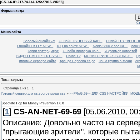
[
CS-1.6-IP:217.74.144.125:27015-WRF3
]
Форма входа
В
Ст
Меню сайта
Весёлый онлайн чаt
ОнЛайн ТВ ПЕРВЫЙ КАН...
ОнЛайн ТВ ЕВРОСПО
ОнЛайн ТВ FLY NEW!!!
ICQ на сайте NEW!!!
Nokia 5800 у вас на ...
блок 
Гарри поттер (Игра)
Онлайн-проверка на в...
информер новостей
ВИДЕО СМОТРЕТЬ CS:SO...
Online Tv
МОНИТОРИНГ CS:SOURCE...
Пр
игровые сервера сайта
Аренда Сервера cs go
наша группа в steam
ска
М
Тема закрыта
Страница
1
из
1
1
Готовый сервер для cs:source моды css
»
|-=PRoG.69=-|ДЛЯ CSS НАСТРОЙКИ, МО
Spectate Hop for Money Prevention 1.0.0
[
1
]
CS-AN-NET-69-69
[05.06.2010, 00
Описание: Довольно часто на серве
"прыгающие зрители", которые пыта