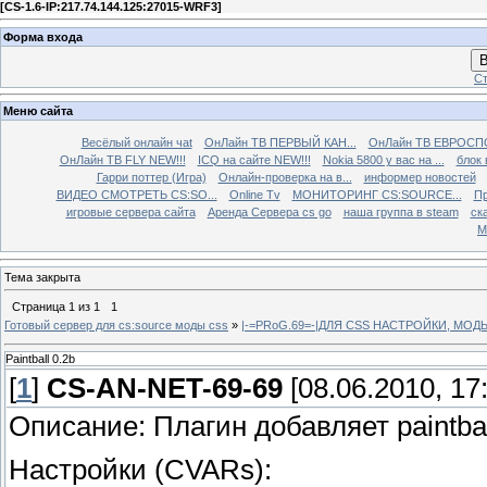
[
CS-1.6-IP:217.74.144.125:27015-WRF3
]
Форма входа
В
Ст
Меню сайта
Весёлый онлайн чаt
ОнЛайн ТВ ПЕРВЫЙ КАН...
ОнЛайн ТВ ЕВРОСПО
ОнЛайн ТВ FLY NEW!!!
ICQ на сайте NEW!!!
Nokia 5800 у вас на ...
блок 
Гарри поттер (Игра)
Онлайн-проверка на в...
информер новостей
ВИДЕО СМОТРЕТЬ CS:SO...
Online Tv
МОНИТОРИНГ CS:SOURCE...
Пр
игровые сервера сайта
Аренда Сервера cs go
наша группа в steam
ска
М
Тема закрыта
Страница
1
из
1
1
Готовый сервер для cs:source моды css
»
|-=PRoG.69=-|ДЛЯ CSS НАСТРОЙКИ, МО
Paintball 0.2b
[
1
]
CS-AN-NET-69-69
[08.06.2010, 17
Описание: Плагин добавляет paintba
Настройки (CVARs):