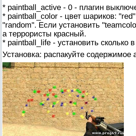
* paintball_active - 0 - плагин выклю
* paintball_color - цвет шариков: "red",
"random". Если установить "teamcolo
а террористы красный.
* paintball_life - установить сколько
Установка: распакуйте содержимое ар