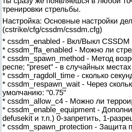
ты сразу же появляешся в любой точ
тренировки стрельбы.
Настройка: Основные настройки дел
(cstrike/cfg/cssdm/cssdm.cfg)
* cssdm_enabled - Вкл/Выкл CSSDM 
* cssdm_ffa_enabled - Можно ли стре
* cssdm_spawn_method - Метод возро
респе; "preset" - в случайных места
* cssdm_ragdoll_time - сколько секу
* cssdm_respawn_wait - Через сколь
умолчанию: "0.75"
* cssdm_allow_c4 - Можно ли терроир
* cssdm_enable_equipment - Дополн
defusekit и т.п.) 0-запретить, 1-разр
* cssdm_spawn_protection - Защита 