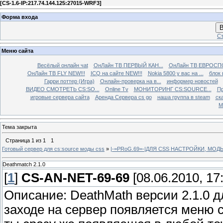
[
CS-1.6-IP:217.74.144.125:27015-WRF3
]
Форма входа
В
Ст
Меню сайта
Весёлый онлайн чаt
ОнЛайн ТВ ПЕРВЫЙ КАН...
ОнЛайн ТВ ЕВРОСПО
ОнЛайн ТВ FLY NEW!!!
ICQ на сайте NEW!!!
Nokia 5800 у вас на ...
блок 
Гарри поттер (Игра)
Онлайн-проверка на в...
информер новостей
ВИДЕО СМОТРЕТЬ CS:SO...
Online Tv
МОНИТОРИНГ CS:SOURCE...
Пр
игровые сервера сайта
Аренда Сервера cs go
наша группа в steam
ска
М
Тема закрыта
Страница
1
из
1
1
Готовый сервер для cs:source моды css
»
|-=PRoG.69=-|ДЛЯ CSS НАСТРОЙКИ, МО
Deathmatch 2.1.0
[
1
]
CS-AN-NET-69-69
[08.06.2010, 17
Описание: DeathMath версии 2.1.0 д
заходе на сервер появляется меню с