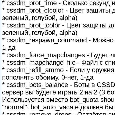
* cssdm_prot_time - Сколько секунд
* cssdm_prot_ctcolor - Цвет защиты 
зеленый, голубой, alpha)
* cssdm_prot_tcolor - Цвет защиты дл
зеленый, голубой, alpha)
* cssdm_respawn_command - Можно л
1-да
* cssdm_force_mapchanges - Будет л
* cssdm_mapchange_file - Файл с с
* cssdm_refill_ammo - Если у оруж
пополнять обоиму. 0-нет, 1-да
* cssdm_bots_balance - Боты в CSSD
сервер вы будете играть 2 на 2 (3 б
Используется вместо bot_quota shou
"normal", bot_auto_vacate должен быт
* cssdm_remove_drops - Остаётся ли 