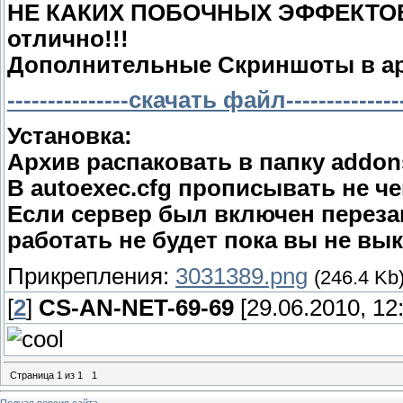
НЕ КАКИХ ПОБОЧНЫХ ЭФФЕКТОВ 
отлично!!!
Дополнительные Скриншоты в ар
---------------скачать файл--------------
Установка:
Архив распаковать в папку addon
В autoexec.cfg прописывать не че
Если сервер был включен перезап
работать не будет пока вы не вы
Прикрепления:
3031389.png
(246.4 Kb
[
2
]
CS-AN-NET-69-69
[29.06.2010, 12
Страница
1
из
1
1
Полная версия сайта