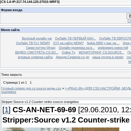
[
CS-1.6-IP:217.74.144.125:27015-WRF3
]
Форма входа
В
Ст
Меню сайта
Весёлый онлайн чаt
ОнЛайн ТВ ПЕРВЫЙ КАН...
ОнЛайн ТВ ЕВРОСПО
ОнЛайн ТВ FLY NEW!!!
ICQ на сайте NEW!!!
Nokia 5800 у вас на ...
блок 
Гарри поттер (Игра)
Онлайн-проверка на в...
информер новостей
ВИДЕО СМОТРЕТЬ CS:SO...
Online Tv
МОНИТОРИНГ CS:SOURCE...
Пр
игровые сервера сайта
Аренда Сервера cs go
наша группа в steam
ска
М
Тема закрыта
Страница
1
из
1
1
Готовый сервер для cs:source моды css
»
|-=PRoG.69=-|ДЛЯ CSS НАСТРОЙКИ, МО
orangebox
Stripper:Source v1.2 Counter-strike source orangebox
[
1
]
CS-AN-NET-69-69
[29.06.2010, 12
Stripper:Source v1.2 Counter-strik