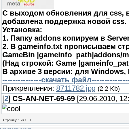
С выходом обновления для css, 
добавлена поддержка новой css.
Установка:
1. Папку addons копируем в Server
2. В gameinfo.txt прописываем ст
GameBin |gameinfo_path|addons/m
(Над строкой: Game |gameinfo_path
В архиве 3 версии: для Windows, 
---------------скачать файл---------------
Прикрепления:
8711782.jpg
(2.2 Kb)
[
2
]
CS-AN-NET-69-69
[29.06.2010, 12
Страница
1
из
1
1
Полная версия сайта