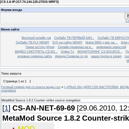
[
CS-1.6-IP:217.74.144.125:27015-WRF3
]
Форма входа
В
Ст
Меню сайта
Весёлый онлайн чаt
ОнЛайн ТВ ПЕРВЫЙ КАН...
ОнЛайн ТВ ЕВРОСПО
ОнЛайн ТВ FLY NEW!!!
ICQ на сайте NEW!!!
Nokia 5800 у вас на ...
блок 
Гарри поттер (Игра)
Онлайн-проверка на в...
информер новостей
ВИДЕО СМОТРЕТЬ CS:SO...
Online Tv
МОНИТОРИНГ CS:SOURCE...
Пр
игровые сервера сайта
Аренда Сервера cs go
наша группа в steam
ска
М
Тема закрыта
Страница
1
из
1
1
Готовый сервер для cs:source моды css
»
|-=PRoG.69=-|ДЛЯ CSS НАСТРОЙКИ, МО
orangebox
MetaMod Source 1.8.2 Counter-strike source orangebox
[
1
]
CS-AN-NET-69-69
[29.06.2010, 12
MetaMod Source 1.8.2 Counter-stri