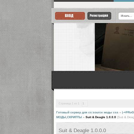
Страница
1
из
1
1
Готовый сервер для cs:source моды css
»
|-=PRoG
МОДЫ,СКРИПТЫ
»
Suit & Deagle 1.0.0.0
(Suit & Deag
Suit & Deagle 1.0.0.0