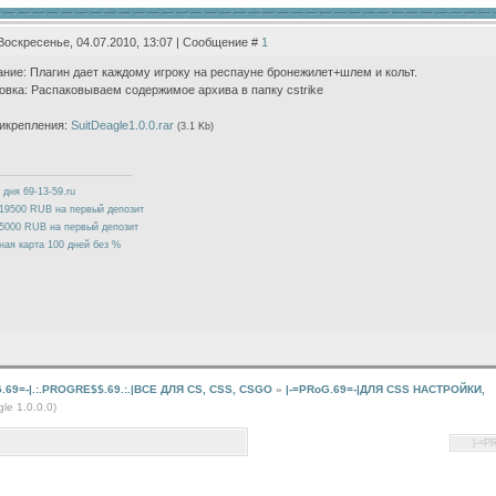
Воскресенье, 04.07.2010, 13:07 | Сообщение #
1
ние: Плагин дает каждому игроку на респауне бронежилет+шлем и кольт.
овка: Распаковываем содержимое архива в папку cstrike
икрепления:
SuitDeagle1.0.0.rar
(3.1 Kb)
 дня 69-13-59.ru
19500 RUB на первый депозит
5000 RUB на первый депозит
ная карта 100 дней без %
G.69=-|.:.PROGRE$$.69.:.|ВСЕ ДЛЯ CS, CSS, CSGO
»
|-=PRoG.69=-|ДЛЯ CSS НАСТРОЙКИ,
gle 1.0.0.0)