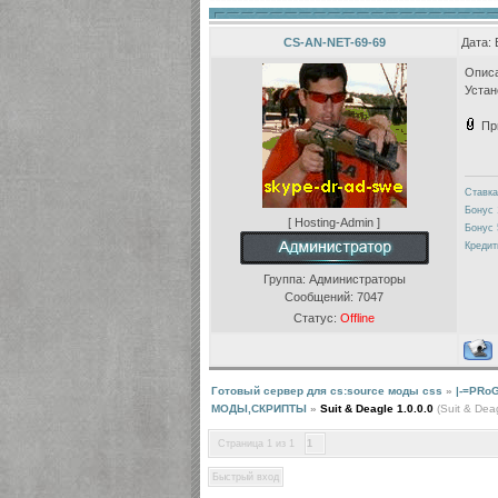
CS-AN-NET-69-69
Дата: 
Описа
Устан
Пр
Ставка
Бонус 
[ Hosting-Admin ]
Бонус 
Кредит
Группа: Администраторы
Сообщений:
7047
Статус:
Offline
Готовый сервер для cs:source моды css
»
|-=PRo
МОДЫ,СКРИПТЫ
»
Suit & Deagle 1.0.0.0
(Suit & Dea
Страница
1
из
1
1