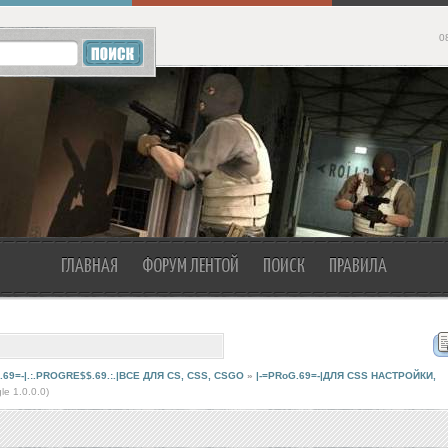
0
ГЛАВНАЯ
ФОРУМ ЛЕНТОЙ
ПОИСК
ПРАВИЛА
.69=-|.:.PROGRE$$.69.:.|ВСЕ ДЛЯ CS, CSS, CSGO
»
|-=PRoG.69=-|ДЛЯ CSS НАСТРОЙКИ,
le 1.0.0.0)